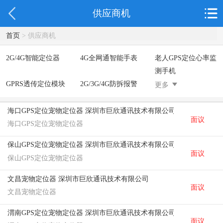
供应商机
首页
> 供应商机
2G/4G智能定位器
4G全网通智能手表
老人GPS定位心率监
测手机
GPRS透传定位模块
2G/3G/4G防拆报警
2G智能定位鞋
更多
腕表
2G/4G智能定位答题
器
海口GPS定位宠物定位器 深圳市巨欣通讯技术有限公司
面议
GPRS蓝牙智能锁
电网近电报警手表
Lora定位手表
海口GPS定位宠物定位器
4G智慧校园儿童手
指静脉识别智能锁
蓝牙ibeacon定位手
保山GPS定位宠物定位器 深圳市巨欣通讯技术有限公司
表
表
面议
保山GPS定位宠物定位器
2G/BT4.0智能睡眠
2G/4G智慧养老手环
2G/3G/4G智能学生
带
证
文昌宠物定位器 深圳市巨欣通讯技术有限公司
4G全网通智能电子
一卡通消费机
2G宠物GPS定位器
面议
文昌宠物定位器
工牌
社区矫正老年痴呆
气泵式血压测量手
渭南GPS定位宠物定位器 深圳市巨欣通讯技术有限公司
防拆报警手表
表
面议