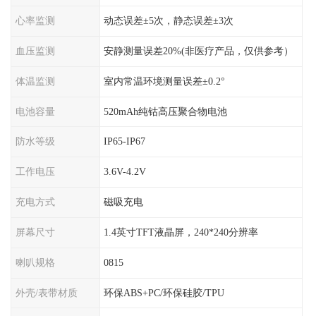
心率监测
动态误差±5次，静态误差±3次
血压监测
安静测量误差20%(非医疗产品，仅供参考）
体温监测
室内常温环境测量误差±0.2°
电池容量
520mAh纯钴高压聚合物电池
防水等级
IP65-IP67
工作电压
3.6V-4.2V
充电方式
磁吸充电
屏幕尺寸
1.4英寸TFT液晶屏，240*240分辨率
喇叭规格
0815
外壳/表带材质
环保ABS+PC/环保硅胶/TPU