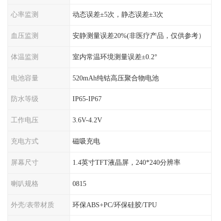
心率监测
动态误差±5次，静态误差±3次
血压监测
安静测量误差20%(非医疗产品，仅供参考）
体温监测
室内常温环境测量误差±0.2°
电池容量
520mAh纯钴高压聚合物电池
防水等级
IP65-IP67
工作电压
3.6V-4.2V
充电方式
磁吸充电
屏幕尺寸
1.4英寸TFT液晶屏，240*240分辨率
喇叭规格
0815
外壳/表带材质
环保ABS+PC/环保硅胶/TPU