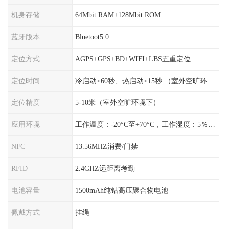
机身存储
64Mbit RAM+128Mbit ROM
蓝牙版本
Bluetoot5.0
定位方式
AGPS+GPS+BD+WIFI+LBS五重定位
定位时间
冷启动≤60秒、热启动≤15秒 （室外空旷环境）
定位精度
5-10米（室外空旷环境下）
应用环境
工作温度：-20°C至+70°C，工作湿度：5％〜95％RH
NFC
13.56MHZ消费/门禁
RFID
2.4GHZ远距离考勤
电池容量
1500mAh纯钴高压聚合物电池
佩戴方式
挂绳