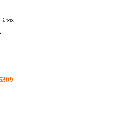
市宝安区
环
5309