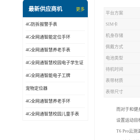
指静脉识别智能锁
最新供应商机
更多
平台方案
蓝牙ibeacon定位手表
4G防拆报警手表
SIM卡
2G/BT4.0智能睡眠带
机身存储
4G全网通智能定位手环
2G/4G智慧养老手环
佩戴方式
4G全网通智慧养老手表
2G/3G/4G智能学生证
电池类型
4G全网通智慧校园电子学生证
4G全网通智能电子工牌
待机时间
4G全网通智能电子工牌
一卡通消费机
表带材质
宠物定位器
表带尺寸
2G宠物GPS定位器
4G全网通智慧养老手环
社区矫正老年痴呆防拆报警手表
而对于和健
4G全网通智慧校园儿童手表
设置运动目
气泵式血压测量手表
T6 Pro