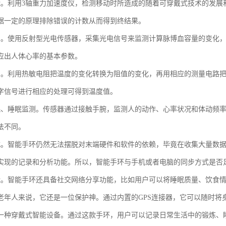
能。利用3轴重力加速度仪，检测移动时所造成的随着可穿戴式技术的发展
据一定的原理排除错误的计数从而得到终结果。
测。使用反射型光电传感器，采集光电信号来监测计算脉博血容量的变化
应出人体心率的基本参数。
测。利用热敏电阻把温度的变化转换为阻值的变化，再用相应的测量电路
字信号进行相应的处理可得到温度值。
耗、睡眠监测。传感器通过接触手腕，监测人的动作、心率状况和体动频
法不同。
式。智能手环仍然无法摆脱对末端硬件和软件的依赖，毕竟在收集大量数据
实现的记录和分析功能。所以，智能手环与手机或者电脑的同步方式是否
能。智能手环还具备社交网络分享功能，比如用户可以将睡眠质量、饮食
老年人来说，它还是一位保护神。通过内置的GPS连接器，它可以随时将
一种穿戴式智能设备。通过这款手环，用户可以记录日常生活中的锻炼、睡