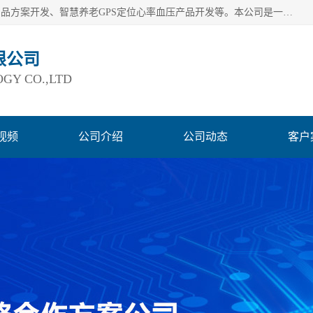
深圳市巨欣通讯技术有限公司是应用领域有：智能硬件Lora产品方案开发、智慧养老GPS定位心率血压产品开发等。本公司是一家民营高新技术企业、行业成员之一的智能硬件方案提供商，公司致力于为智能物联领域提供硬件解决方案。公司可满足不同类型客户采购需要，巨欣通讯切身体会客户对服务及时性的要求，建立了完善的售后服务系统，运用先进的互联网工具为客户提供及时、周到的服务！
限公司
GY CO.,LTD
视频
公司介绍
公司动态
客户