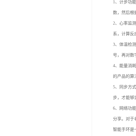
1、计步功
数，然后根
2、心率监
系，计算反
3、体温检
号，再对数
4、能量消
的产品的算
5、同步方
步，才能够
6、网络功
分享。对于
智能手环是