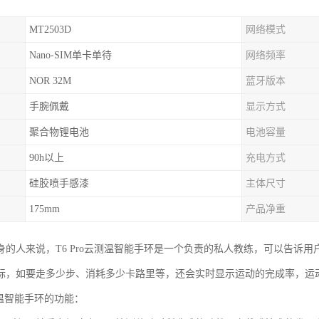
MT2503D
网络模式
Nano-SIM单卡单待
网络频率
NOR 32M
蓝牙版本
手腕佩戴
显示方式
聚合物锂电池
电池容量
90h以上
充电方式
硅胶喷手感漆
主体尺寸
175mm
产品净重
身的人来说，T6 Pro云测温智能手环是一个负责的私人教练，可以告诉
标，如要走多少步、消耗多少卡路里等，还会实时显示运动的完成率，运
云测温智能手环的功能：