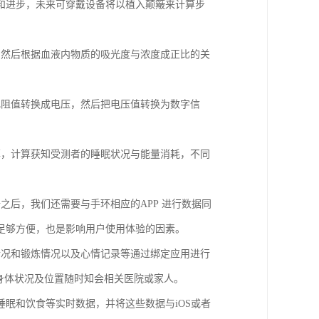
和进步，未来可穿戴设备将以植入颠簸来计算步
，然后根据血液内物质的吸光度与浓度成正比的关
把阻值转换成电压，然后把电压值转换为数字信
率，计算获知受测者的睡眠状况与能量消耗，不同
之后，我们还需要与手环相应的APP 进行数据同
足够方便，也是影响用户使用体验的因素。
情况和锻炼情况以及心情记录等通过绑定应用进行
身体状况及位置随时知会相关医院或家人。
眠和饮食等实时数据，并将这些数据与iOS或者