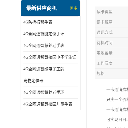
指静脉识别智能锁
最新供应商机
更多
读卡类型
蓝牙ibeacon定位手表
4G防拆报警手表
读卡距离
2G/BT4.0智能睡眠带
通讯方式
4G全网通智能定位手环
2G/4G智慧养老手环
待机时间
4G全网通智慧养老手表
2G/3G/4G智能学生证
电池容量
4G全网通智慧校园电子学生证
4G全网通智能电子工牌
工作湿度
4G全网通智能电子工牌
一卡通消费机
规格
宠物定位器
2G宠物GPS定位器
一卡通消费
4G全网通智慧养老手环
社区矫正老年痴呆防拆报警手表
只卖一个价
4G全网通智慧校园儿童手表
一卡通消费
气泵式血压测量手表
可实现日日