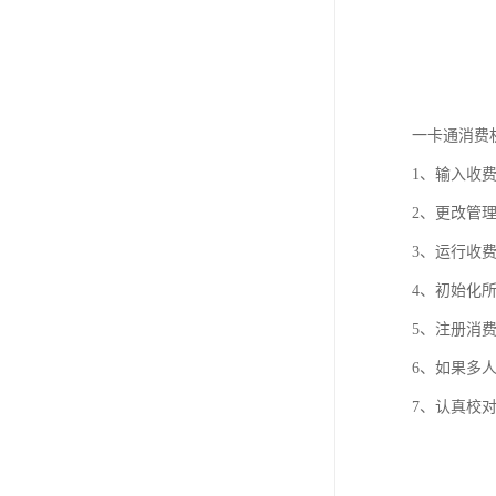
一卡通消费
1、输入收
2、更改管
3、运行收
4、初始化
5、注册消
6、如果多
7、认真校