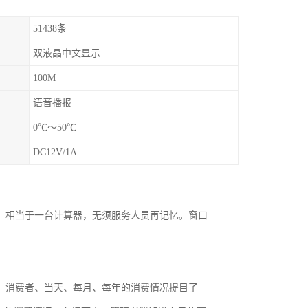
51438条
双液晶中文显示
100M
语音播报
0℃～50℃
DC12V/1A
，相当于一台计算器，无须服务人员再记忆。窗口
，消费者、当天、每月、每年的消费情况提目了