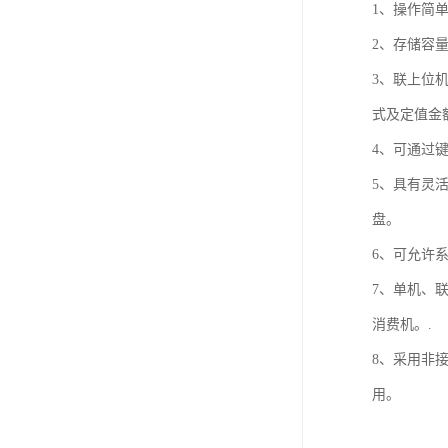
1、操作简
2、存储容量
3、联上位
式及定值金
4、可通过
5、具有灵
盘。
6、可允许
7、单机、
消费机。.
8、采用非
用。