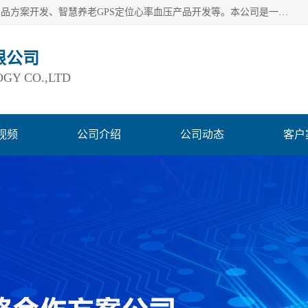
深圳市巨欣通讯技术有限公司是应用领域有：智能硬件Lora产品方案开发、智慧养老GPS定位心率血压产品开发等。本公司是一家民营高新技术企业、行业成员之一的智能硬件方案提供商，公司致力于为智能物联领域提供硬件解决方案。公司可满足不同类型客户采购需要，巨欣通讯切身体会客户对服务及时性的要求，建立了完善的售后服务系统，运用先进的互联网工具为客户提供及时、周到的服务！
限公司
GY CO.,LTD
视频
公司介绍
公司动态
客户