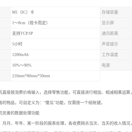
M1（IC）卡
存储容量
1～8cm（视卡而定）
显示屏
支持TCP/IP
通讯距离
5小时
声音提示
1200mAh
工作温度
10%～90%
电源
210mm*80mm*50mm
机直接按消费价格输入，选择零售功能，可直接进行相加、相减相乘运算
格的物品，可自定义为：“傻瓜”功能，仅需按一个结账键。
机完善的数据处理功能
、月月、年年、某一阶段的报表处理，各收费网点当次、当天的收入情况