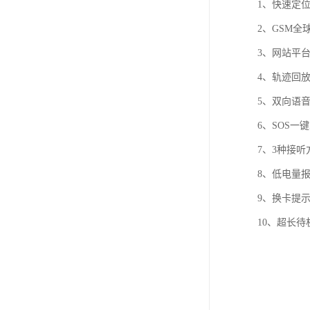
1、快速定位
2、GSM
3、网站平台
4、轨迹回
5、双向语
6、SOS一
7、3种接
8、低电量
9、换卡提
10、超长待