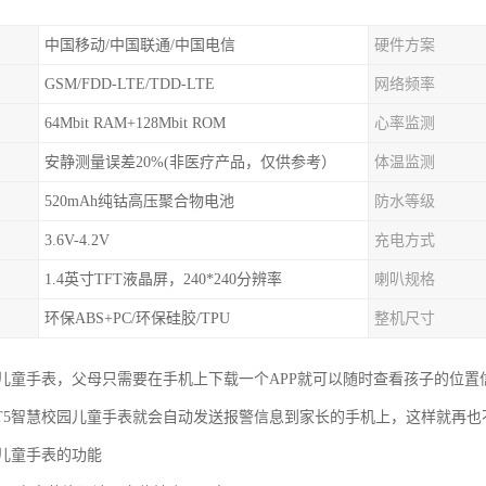
中国移动/中国联通/中国电信
硬件方案
GSM/FDD-LTE/TDD-LTE
网络频率
64Mbit RAM+128Mbit ROM
心率监测
安静测量误差20%(非医疗产品，仅供参考）
体温监测
520mAh纯钴高压聚合物电池
防水等级
3.6V-4.2V
充电方式
1.4英寸TFT液晶屏，240*240分辨率
喇叭规格
环保ABS+PC/环保硅胶/TPU
整机尺寸
园儿童手表，父母只需要在手机上下载一个APP就可以随时查看孩子的位
T5智慧校园儿童手表就会自动发送报警信息到家长的手机上，这样就再也
园儿童手表的功能