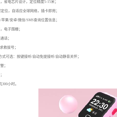
，省电芯片设计，定位精度5-15米；
全球定位，自适应全球网络，插卡即用；
/苹果/安卓/微信/SMS查询位置信息；
放，电子围栅；
音通话；
键求救拔号；
听方式可选：按键接听/自动免提接听/自动静音关怀；
报警；
示；
机300小时。