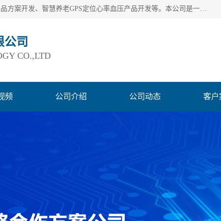
深圳市巨欣通讯技术有限公司是应用领域有：智能硬件Lora产品方案开发、智慧养老GPS定位心率血压产品开发等。本公司是一家民营高新技术企业、行业成员之一的智能硬件方案提供商，公司致力于为智能物联领域提供硬件解决方案。公司可满足不同类型客户采购需要，巨欣通讯切身体会客户对服务及时性的要求，建立了完善的售后服务系统，运用先进的互联网工具为客户提供及时、周到的服务！
限公司
GY CO.,LTD
视频
公司介绍
公司动态
客户