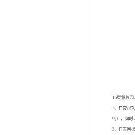
T5智慧校
1、在常规
畅），同时
2、在实用