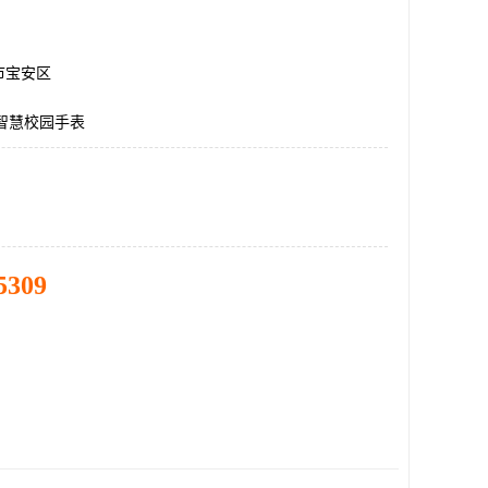
市宝安区
智慧校园手表
5309