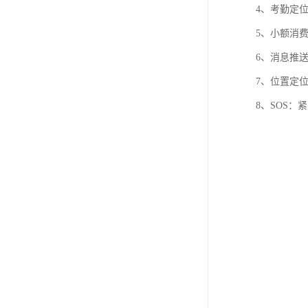
4、考勤定
5、小额消费
6、消息推
7、位置定
8、SOS：