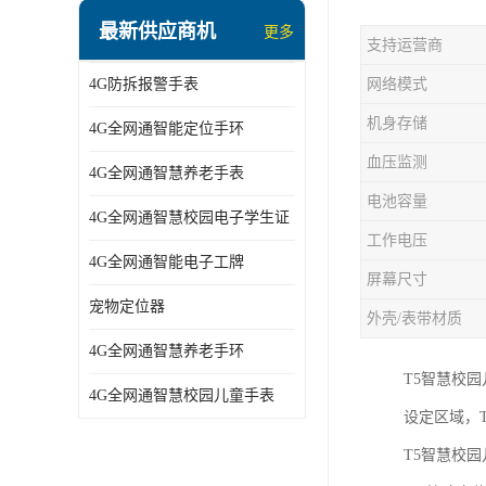
指静脉识别智能锁
最新供应商机
更多
支持运营商
蓝牙ibeacon定位手表
4G防拆报警手表
网络模式
2G/BT4.0智能睡眠带
机身存储
4G全网通智能定位手环
2G/4G智慧养老手环
血压监测
4G全网通智慧养老手表
2G/3G/4G智能学生证
电池容量
4G全网通智慧校园电子学生证
4G全网通智能电子工牌
工作电压
4G全网通智能电子工牌
一卡通消费机
屏幕尺寸
宠物定位器
外壳/表带材质
2G宠物GPS定位器
4G全网通智慧养老手环
社区矫正老年痴呆防拆报警手表
T5智慧校
4G全网通智慧校园儿童手表
设定区域，
气泵式血压测量手表
T5智慧校