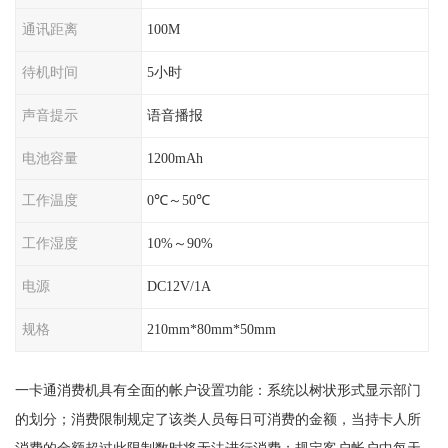
通讯距离
100M
待机时间
5小时
声音提示
语音播报
电池容量
1200mAh
工作温度
0℃～50℃
工作湿度
10%～90%
电源
DC12V/1A
规格
210mm*80mm*50mm
一卡通消费机具有全面的帐户设置功能：系统以树状形式显示部门
的划分；消费限制规定了该类人员每日可消费的金额，当持卡人所
消费的金额超过此限制数时将无法进行消费；规定客户帐户中每天