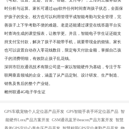
（考勤、位置、足迹、告警、答题、支付等），上传到云服务器实
时分析与运算。家长可通过app软件任何时间查询孩子状态，全面保
护孩子的安全。校方也可以利用管理平成智能考勤与安全管理，完
善孩子上下学考勤不便的难题。老是还能通过课堂在线答题平台实
时查询生成的课堂报表，让教学更。并且，智能电子学生证还能支
持支付宝付款，解决了孩子不能带手机，就要带现金的烦恼。家长
也可以设置自动存入零花钱数目，限定每天付款金额，掌握自己孩
子的消费明细，有效防止孩子乱花钱。
深圳市巨欣通讯技术有限公司是一家以智能硬件为基础，专注于车
联网垂直领域的企业，涵盖了从产品定制、设计研发、生产制造、
销售及售后的整个产业链。
郴州联通4G电子学生证
GPS车载宠物个人定位器产品开发 GPS智能手表手环定位器产品 智
能硬件Lora产品方案开发 GSM通讯蓝牙ibeacon产品方案开发 智慧
养老GPS定位心率血压产品开发 智慧校园GPS定位考勤产品开发 物