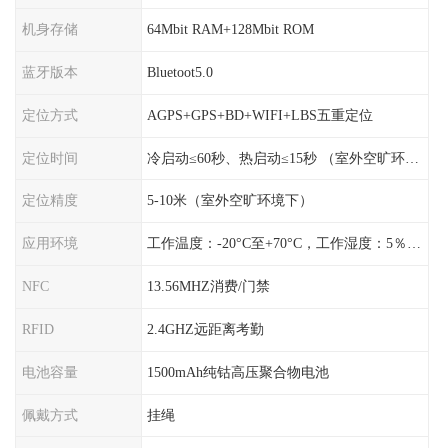
机身存储
64Mbit RAM+128Mbit ROM
蓝牙版本
Bluetoot5.0
定位方式
AGPS+GPS+BD+WIFI+LBS五重定位
定位时间
冷启动≤60秒、热启动≤15秒 （室外空旷环境）
定位精度
5-10米（室外空旷环境下）
应用环境
工作温度：-20°C至+70°C，工作湿度：5％〜95％RH
NFC
13.56MHZ消费/门禁
RFID
2.4GHZ远距离考勤
电池容量
1500mAh纯钴高压聚合物电池
佩戴方式
挂绳