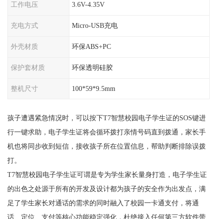
工作电压
3.6V-4.35V
充电方式
Micro-USB充电
外壳材质
环保ABS+PC
保护套材质
环保透明硅胶
整机尺寸
100*59*9.5mm
孩子遭遇紧急情况时，可以按下T7智慧校园电子学生证的SOS键进
行一键求助，电子学生证将会循环拨打亲情号码直到拨通，家长手
机也将同步收到短信，接收孩子所在位置信息，帮助判断排除误拨
打。
T7智慧校园电子学生证可谓是专为学生家长量身打造，电子学生证
的出色之处源于所有的开发及设计都为孩子的安全作为出发点，满
足了学生家长对通话的需求的同时融入了校园一卡通支付，将通
话、定位、支付等核心功能稳定强化，杜绝接入任何第三方软件带