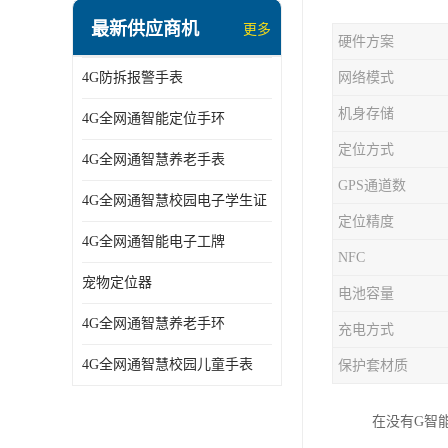
指静脉识别智能锁
最新供应商机
更多
硬件方案
蓝牙ibeacon定位手表
4G防拆报警手表
网络模式
2G/BT4.0智能睡眠带
机身存储
4G全网通智能定位手环
2G/4G智慧养老手环
定位方式
4G全网通智慧养老手表
2G/3G/4G智能学生证
GPS通道数
4G全网通智慧校园电子学生证
4G全网通智能电子工牌
定位精度
4G全网通智能电子工牌
一卡通消费机
NFC
宠物定位器
电池容量
2G宠物GPS定位器
4G全网通智慧养老手环
充电方式
社区矫正老年痴呆防拆报警手表
4G全网通智慧校园儿童手表
保护套材质
气泵式血压测量手表
在没有G智