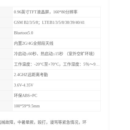
0.96英寸TFT液晶屏，160*80分辨率
GSM B2/3/5/8；LTEB1/3/5/8/38/39/40/41
Bluetoot5.0
内置2G/4G全频段天线
冷启动≤60秒、热启动≤15秒 （室外空旷环境）
工作温度：-20°C至+70°C，工作湿度：5％〜95％RH
2.4GHZ远距离考勤
3.6V-4.35V
环保ABS+PC
100*59*9.5mm
机械故障，中暑晕厥，殴打，谩骂等紧急情况，环