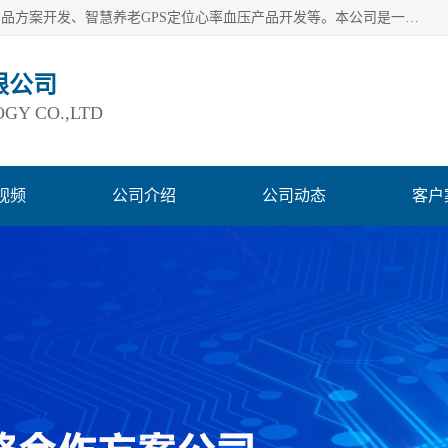
深圳市巨欣通讯技术有限公司是应用领域有：智能硬件Lora产品方案开发、智慧养老GPS定位心率血压产品开发等。本公司是一家民营高新技术企业、行业成员之一的智能硬件方案提供商，公司致力于为智能物联领域提供硬件解决方案。公司可满足不同类型客户采购需要，巨欣通讯切身体会客户对服务及时性的要求，建立了完善的售后服务系统，运用先进的互联网工具为客户提供及时、周到的服务！
限公司
GY CO.,LTD
视频
公司介绍
公司动态
客户