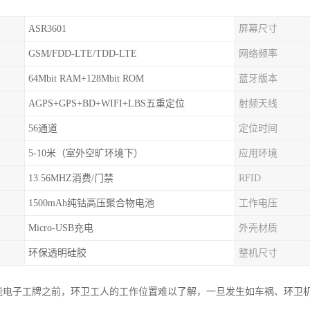
ASR3601
屏幕尺寸
GSM/FDD-LTE/TDD-LTE
网络频率
64Mbit RAM+128Mbit ROM
蓝牙版本
AGPS+GPS+BD+WIFI+LBS五重定位
射频天线
56通道
定位时间
5-10米（室外空旷环境下）
应用环境
13.56MHZ消费/门禁
RFID
1500mAh纯钴高压聚合物电池
工作电压
Micro-USB充电
外壳材质
环保透明硅胶
整机尺寸
能电子工牌之前，环卫工人的工作位置难以了解，一旦发生如车祸、环卫