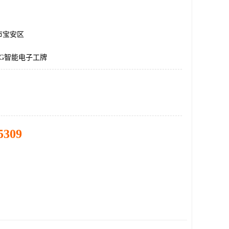
市宝安区
G智能电子工牌
5309