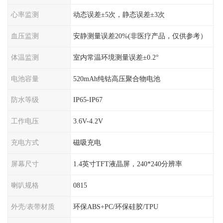
心率监测
动态误差±5次，静态误差±3次
血压监测
安静测量误差20%(非医疗产品，仅供参考）
体温监测
室内常温环境测量误差±0.2°
电池容量
520mAh纯钴高压聚合物电池
防水等级
IP65-IP67
工作电压
3.6V-4.2V
充电方式
磁吸充电
屏幕尺寸
1.4英寸TFT液晶屏，240*240分辨率
喇叭规格
0815
外壳/表带材质
环保ABS+PC/环保硅胶/TPU