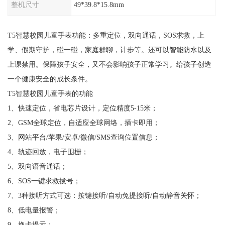
整机尺寸
49*39.8*15.8mm
T5智慧校园儿童手表功能：多重定位，双向通话，SOS求救，上
学、假期守护，碰一碰，家庭群聊，计步等。还可以智能防水以及
上课禁用。保障孩子安全，又不会影响孩子正常学习。给孩子创造
一个健康安全的成长条件。
T5智慧校园儿童手表的功能
1、快速定位，省电芯片设计，定位精度5-15米；
2、GSM全球定位，自适应全球网络，插卡即用；
3、网站平台/苹果/安卓/微信/SMS查询位置信息；
4、轨迹回放，电子围栅；
5、双向语音通话；
6、SOS一键求救拔号；
7、3种接听方式可选：按键接听/自动免提接听/自动静音关怀；
8、低电量报警；
9、换卡提示；