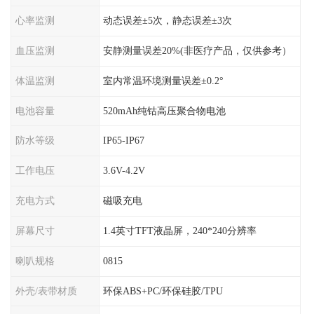
心率监测
动态误差±5次，静态误差±3次
血压监测
安静测量误差20%(非医疗产品，仅供参考）
体温监测
室内常温环境测量误差±0.2°
电池容量
520mAh纯钴高压聚合物电池
防水等级
IP65-IP67
工作电压
3.6V-4.2V
充电方式
磁吸充电
屏幕尺寸
1.4英寸TFT液晶屏，240*240分辨率
喇叭规格
0815
外壳/表带材质
环保ABS+PC/环保硅胶/TPU