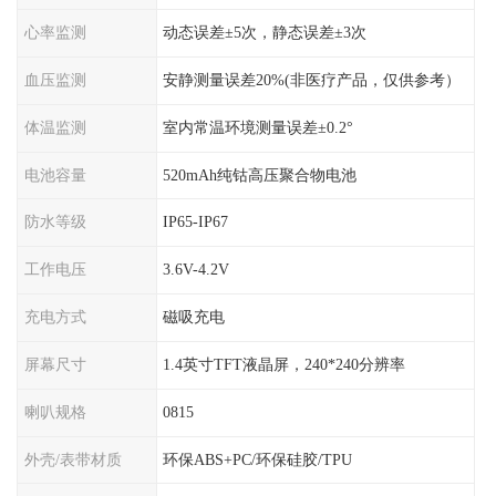
心率监测
动态误差±5次，静态误差±3次
血压监测
安静测量误差20%(非医疗产品，仅供参考）
体温监测
室内常温环境测量误差±0.2°
电池容量
520mAh纯钴高压聚合物电池
防水等级
IP65-IP67
工作电压
3.6V-4.2V
充电方式
磁吸充电
屏幕尺寸
1.4英寸TFT液晶屏，240*240分辨率
喇叭规格
0815
外壳/表带材质
环保ABS+PC/环保硅胶/TPU