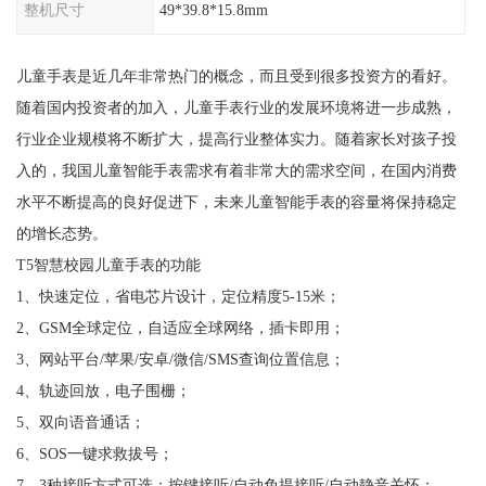
整机尺寸
49*39.8*15.8mm
儿童手表是近几年非常热门的概念，而且受到很多投资方的看好。
随着国内投资者的加入，儿童手表行业的发展环境将进一步成熟，
行业企业规模将不断扩大，提高行业整体实力。随着家长对孩子投
入的，我国儿童智能手表需求有着非常大的需求空间，在国内消费
水平不断提高的良好促进下，未来儿童智能手表的容量将保持稳定
的增长态势。
T5智慧校园儿童手表的功能
1、快速定位，省电芯片设计，定位精度5-15米；
2、GSM全球定位，自适应全球网络，插卡即用；
3、网站平台/苹果/安卓/微信/SMS查询位置信息；
4、轨迹回放，电子围栅；
5、双向语音通话；
6、SOS一键求救拔号；
7、3种接听方式可选：按键接听/自动免提接听/自动静音关怀；