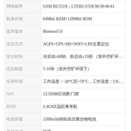
网络频率
GSM B2/3/5/8；LTEB1/3/5/8/38/39/40/41
机身存储
64Mbit RAM+128Mbit ROM
蓝牙版本
Bluetoot5.0
定位方式
AGPS+GPS+BD+WIFI+LBS五重定位
定位时间
冷启动≤60秒、热启动≤15秒 （室外空旷环境）
定位精度
5-10米（室外空旷环境下）
应用环境
工作温度：-20°C至+70°C，工作湿度：5％〜95％RH
NFC
13.56MHZ消费/门禁
RFID
2.4GHZ远距离考勤
电池容量
1500mAh纯钴高压聚合物电池