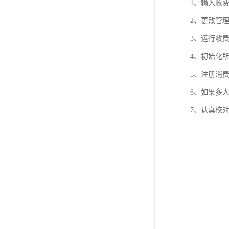
1、输入收
2、更改管
3、运行收
4、初始化
5、注册消
6、如果多
7、认真校