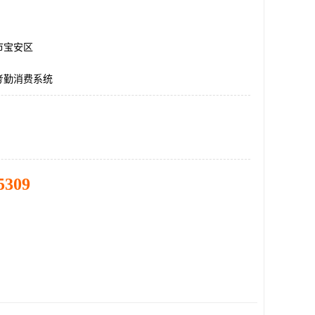
市宝安区
考勤消费系统
5309