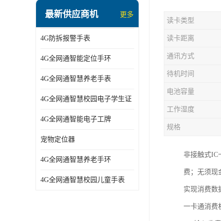
指静脉识别智能锁
最新供应商机
更多
读卡类型
蓝牙ibeacon定位手表
4G防拆报警手表
读卡距离
2G/BT4.0智能睡眠带
通讯方式
4G全网通智能定位手环
2G/4G智慧养老手环
待机时间
4G全网通智慧养老手表
2G/3G/4G智能学生证
电池容量
4G全网通智慧校园电子学生证
4G全网通智能电子工牌
工作湿度
4G全网通智能电子工牌
一卡通消费机
规格
宠物定位器
2G宠物GPS定位器
非接触式I
4G全网通智慧养老手环
社区矫正老年痴呆防拆报警手表
费；无须现
4G全网通智慧校园儿童手表
实现消费数
气泵式血压测量手表
一卡通消费