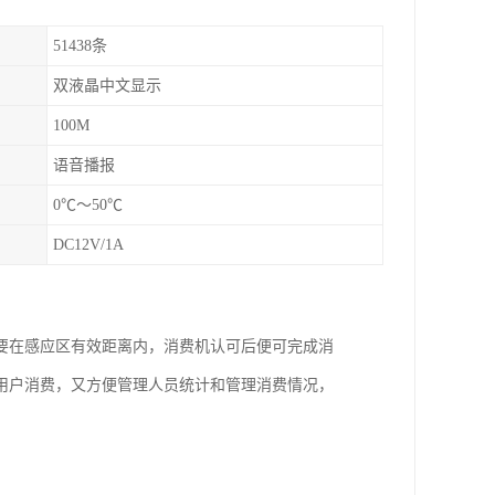
51438条
双液晶中文显示
100M
语音播报
0℃～50℃
DC12V/1A
要在感应区有效距离内，消费机认可后便可完成消
用户消费，又方便管理人员统计和管理消费情况，
。