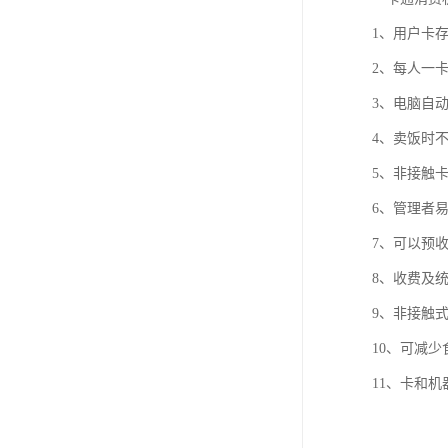
1、用户卡
2、每人一
3、电脑自
4、卖饭时
5、非接触
6、管理者
7、可以预
8、收费及
9、非接触
10、可减
11、卡和