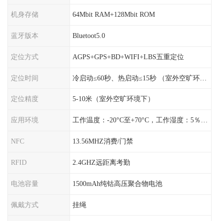
机身存储
64Mbit RAM+128Mbit ROM
蓝牙版本
Bluetoot5.0
定位方式
AGPS+GPS+BD+WIFI+LBS五重定位
定位时间
冷启动≤60秒、热启动≤15秒 （室外空旷环境）
定位精度
5-10米（室外空旷环境下）
应用环境
工作温度：-20°C至+70°C，工作湿度：5％〜95％RH
NFC
13.56MHZ消费/门禁
RFID
2.4GHZ远距离考勤
电池容量
1500mAh纯钴高压聚合物电池
佩戴方式
挂绳