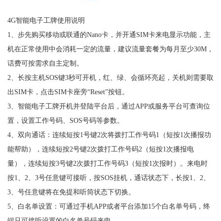
4G智能电子工牌使用说明
1、步先购买移动或联通的Nano卡，并开通SIM卡来电显示功能，主
机在正常使用中会消耗一定的流量，建议流量套餐为每月至少30M，
话费可按需求自主定制。
2、长按主机SOS键3秒可开机，红、绿、会循环亮起，关机则需要取
出SIM卡，点击SIM卡座旁“Reset”按钮。
3、智能电子工牌开机并登陆平台后，通过APP或服务平台可查询位
置，设置工作号码、SOS号码等参数。
4、双向通话：连续短按1号键2次将拨打工作号码1（短按1次播报功
能帮助），连续短按2号键2次拨打工作号码2（短按1次播报电
量），连续短按3号键2次拨打工作号码3（短按1次报时）。来电时
按1、2、3号任意键可接听，按SOS挂机，通话状态下，长按1、2、
3、号任意键将在免提和听筒状态下切换。
5、白名单设置：可通过手机APP或者平台添加15个白名单号码，终
端只可接听设置的白名单号码来电。