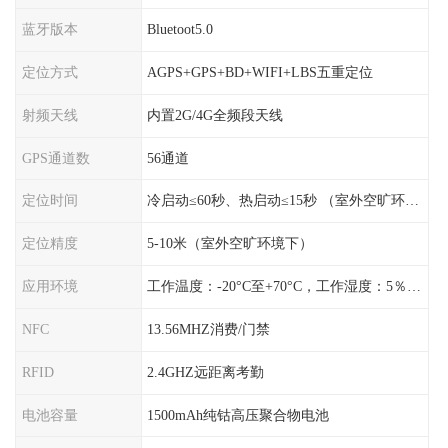
蓝牙版本
Bluetoot5.0
定位方式
AGPS+GPS+BD+WIFI+LBS五重定位
射频天线
内置2G/4G全频段天线
GPS通道数
56通道
定位时间
冷启动≤60秒、热启动≤15秒 （室外空旷环境）
定位精度
5-10米（室外空旷环境下）
应用环境
工作温度：-20°C至+70°C，工作湿度：5％〜95％RH
NFC
13.56MHZ消费/门禁
RFID
2.4GHZ远距离考勤
电池容量
1500mAh纯钴高压聚合物电池