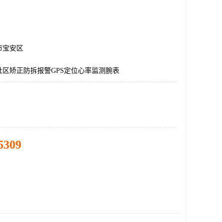
市宝安区
社区矫正防拆报警GPS定位心率监测腕表
5309