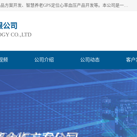
深圳市巨欣通讯技术有限公司是应用领域有：智能硬件Lora产品方案开发、智慧养老GPS定位心率血压产品开发等。本公司是一家民营高新技术企业、行业成员之一的智能硬件方案提供商，公司致力于为智能物联领域提供硬件解决方案。公司可满足不同类型客户采购需要，巨欣通讯切身体会客户对服务及时性的要求，建立了完善的售后服务系统，运用先进的互联网工具为客户提供及时、周到的服务！
限公司
GY CO.,LTD
视频
公司介绍
公司动态
客户