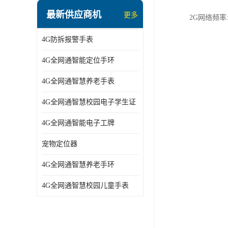
指静脉识别智能锁
最新供应商机
更多
2G网络频率:85
蓝牙ibeacon定位手表
4G防拆报警手表
2G/BT4.0智能睡眠带
4G全网通智能定位手环
2G/4G智慧养老手环
4G全网通智慧养老手表
2G/3G/4G智能学生证
4G全网通智慧校园电子学生证
4G全网通智能电子工牌
4G全网通智能电子工牌
一卡通消费机
宠物定位器
2G宠物GPS定位器
4G全网通智慧养老手环
社区矫正老年痴呆防拆报警手表
4G全网通智慧校园儿童手表
气泵式血压测量手表