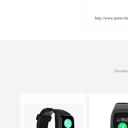
http://www.juxin-io
Develop