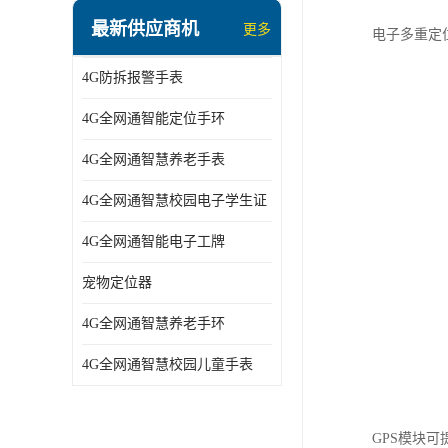
指静脉识别智能锁
最新供应商机
更多
电子多重定位
蓝牙ibeacon定位手表
4G防拆报警手表
2G/BT4.0智能睡眠带
4G全网通智能定位手环
2G/4G智慧养老手环
4G全网通智慧养老手表
2G/3G/4G智能学生证
4G全网通智慧校园电子学生证
4G全网通智能电子工牌
4G全网通智能电子工牌
一卡通消费机
宠物定位器
2G宠物GPS定位器
4G全网通智慧养老手环
社区矫正老年痴呆防拆报警手表
4G全网通智慧校园儿童手表
气泵式血压测量手表
GPS模块