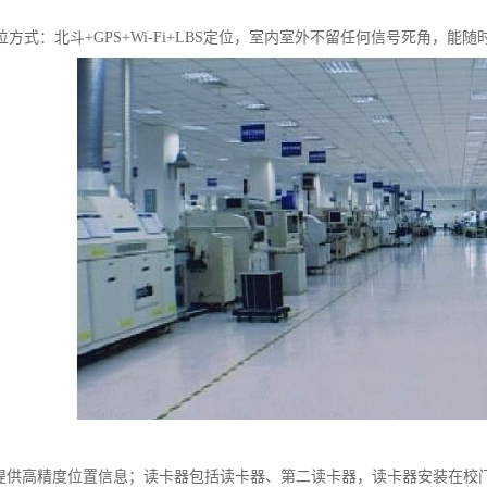
方式：北斗+GPS+Wi-Fi+LBS定位，室内室外不留任何信号死角，能
可提供高精度位置信息；读卡器包括读卡器、第二读卡器，读卡器安装在校