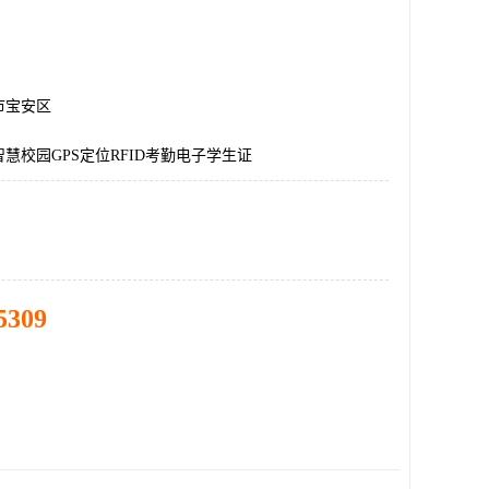
市宝安区
慧校园GPS定位RFID考勤电子学生证
5309