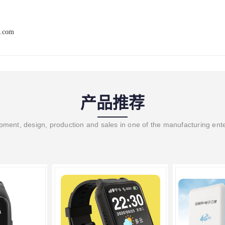
t.com
产品推荐
ment, design, production and sales in one of the manufacturing ent