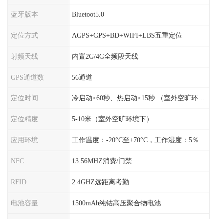
蓝牙版本
Bluetoot5.0
定位方式
AGPS+GPS+BD+WIFI+LBS五重定位
射频天线
内置2G/4G全频段天线
GPS通道数
56通道
定位时间
冷启动≤60秒、热启动≤15秒 （室外空旷环境）
定位精度
5-10米（室外空旷环境下）
应用环境
工作温度：-20°C至+70°C，工作湿度：5％〜95％RH
NFC
13.56MHZ消费/门禁
RFID
2.4GHZ远距离考勤
电池容量
1500mAh纯钴高压聚合物电池