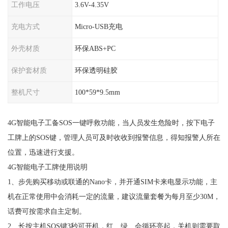
工作电压
3.6V-4.35V
充电方式
Micro-USB充电
外壳材质
环保ABS+PC
保护套材质
环保透明硅胶
整机尺寸
100*59*9.5mm
4G智能电子工备SOS一键呼救功能，当人员发生危险时，按下电子
工牌上的SOS键，管理人员可及时收收到报警信息，得知报警人所在
位置，迅速进行支援。
4G智能电子工牌使用说明
1、步先购买移动或联通的Nano卡，并开通SIM卡来电显示功能，主
机在正常使用中会消耗一定的流量，建议流量套餐为每月至少30M，
话费可按需求自主定制。
2、长按主机SOS键3秒可开机，红、绿、会循环亮起，关机则需要取