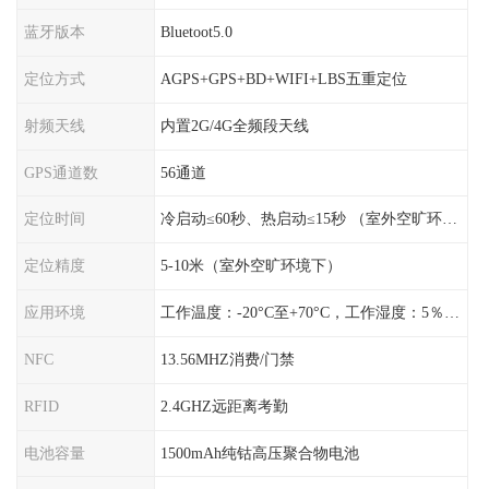
蓝牙版本
Bluetoot5.0
定位方式
AGPS+GPS+BD+WIFI+LBS五重定位
射频天线
内置2G/4G全频段天线
GPS通道数
56通道
定位时间
冷启动≤60秒、热启动≤15秒 （室外空旷环境）
定位精度
5-10米（室外空旷环境下）
应用环境
工作温度：-20°C至+70°C，工作湿度：5％〜95％RH
NFC
13.56MHZ消费/门禁
RFID
2.4GHZ远距离考勤
电池容量
1500mAh纯钴高压聚合物电池