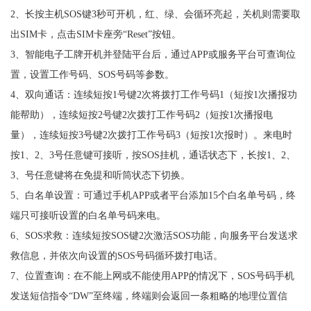
2、长按主机SOS键3秒可开机，红、绿、会循环亮起，关机则需要取
出SIM卡，点击SIM卡座旁“Reset”按钮。
3、智能电子工牌开机并登陆平台后，通过APP或服务平台可查询位
置，设置工作号码、SOS号码等参数。
4、双向通话：连续短按1号键2次将拨打工作号码1（短按1次播报功
能帮助），连续短按2号键2次拨打工作号码2（短按1次播报电
量），连续短按3号键2次拨打工作号码3（短按1次报时）。来电时
按1、2、3号任意键可接听，按SOS挂机，通话状态下，长按1、2、
3、号任意键将在免提和听筒状态下切换。
5、白名单设置：可通过手机APP或者平台添加15个白名单号码，终
端只可接听设置的白名单号码来电。
6、SOS求救：连续短按SOS键2次激活SOS功能，向服务平台发送求
救信息，并依次向设置的SOS号码循环拨打电话。
7、位置查询：在不能上网或不能使用APP的情况下，SOS号码手机
发送短信指令“DW”至终端，终端则会返回一条粗略的地理位置信