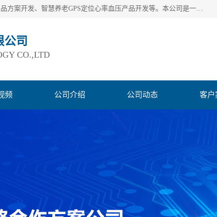
深圳市巨欣通讯技术有限公司是应用领域有：智能硬件Lora产品方案开发、智慧养老GPS定位心率血压产品开发等。本公司是一家民营高新技术企业、行业成员之一的智能硬件方案提供商，公司致力于为智能物联领域提供硬件解决方案。公司可满足不同类型客户采购需要，巨欣通讯切身体会客户对服务及时性的要求，建立了完善的售后服务系统，运用先进的互联网工具为客户提供及时、周到的服务！
限公司
GY CO.,LTD
视频
公司介绍
公司动态
客户