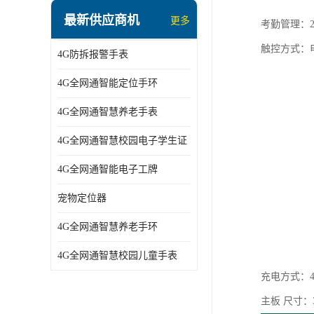
指静脉识别智能锁
最新供应商机
更多
考勤管理：2.
蓝牙ibeacon定位手表
触控方式：
4G防拆报警手表
2G/BT4.0智能睡眠带
4G全网通智能定位手环
2G/4G智慧养老手环
4G全网通智慧养老手表
2G/3G/4G智能学生证
4G全网通智慧校园电子学生证
4G全网通智能电子工牌
4G全网通智能电子工牌
一卡通消费机
宠物定位器
2G宠物GPS定位器
4G全网通智慧养老手环
社区矫正老年痴呆防拆报警手表
4G全网通智慧校园儿童手表
气泵式血压测量手表
充电方式：4
主板 尺寸：36