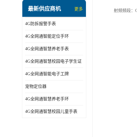
指静脉识别智能锁
最新供应商机
更多
射频频段：GSM 
蓝牙ibeacon定位手表
4G防拆报警手表
2G/BT4.0智能睡眠带
4G全网通智能定位手环
2G/4G智慧养老手环
4G全网通智慧养老手表
2G/3G/4G智能学生证
4G全网通智慧校园电子学生证
4G全网通智能电子工牌
4G全网通智能电子工牌
一卡通消费机
宠物定位器
2G宠物GPS定位器
4G全网通智慧养老手环
社区矫正老年痴呆防拆报警手表
4G全网通智慧校园儿童手表
气泵式血压测量手表