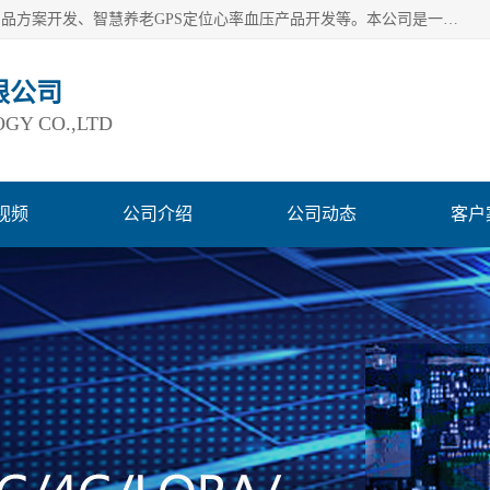
深圳市巨欣通讯技术有限公司是应用领域有：智能硬件Lora产品方案开发、智慧养老GPS定位心率血压产品开发等。本公司是一家民营高新技术企业、行业成员之一的智能硬件方案提供商，公司致力于为智能物联领域提供硬件解决方案。公司可满足不同类型客户采购需要，巨欣通讯切身体会客户对服务及时性的要求，建立了完善的售后服务系统，运用先进的互联网工具为客户提供及时、周到的服务！
限公司
GY CO.,LTD
视频
公司介绍
公司动态
客户