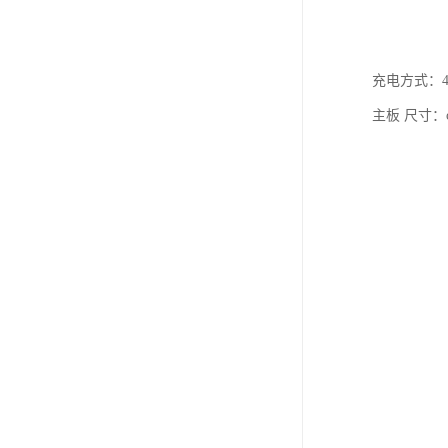
充电方式：4
主板 尺寸：φ