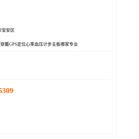
市宝安区
屏穿戴GPS定位心率血压计步主板哪家专业
5309