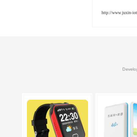
http://www.juxin-io
Develop