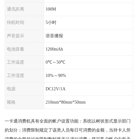
通讯距离
100M
待机时间
5小时
声音提示
语音播报
电池容量
1200mAh
工作温度
0℃～50℃
工作湿度
10%～90%
电源
DC12V/1A
规格
210mm*80mm*50mm
一卡通消费机具有全面的帐户设置功能：系统以树状形式显示部门
的划分；消费限制规定了该类人员每日可消费的金额，当持卡人所
消费的金额超过此限制数时将无法进行消费；规定客户帐户中每天