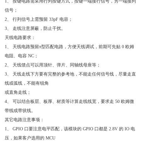
1、 按键电路需采用行列按键方式，按键一端接行信号，另一端接列
信号；
2、 行列信号上需预留 33pF 电容；
3、 走线注意屏蔽，防止干扰。
天线电路要求：
1、 天线电路预留π型匹配电路，方便天线调试，前期可先贴 0 欧姆
电阻、电容 NC；
2、 天线馈点可以用顶针、弹片、同轴线母座等；
3、 天线走线下方要有完整的参考地，不能走任何信号线，尽量走直
线或弧线，不能有锐角
或直角走线；
4、 可以结合板层、板厚、材质等计算走线线宽，要求走 50 欧姆微
带线或带状线。
其它电路注意事项：
1、 GPIO 口要注意电平匹配，该模块的 GPIO 口都是 2.8V 的 IO 电
压，如果客户选用的 MCU