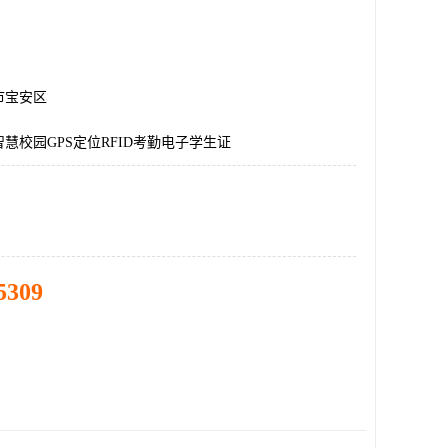
市宝安区
慧校园GPS定位RFID考勤电子学生证
5309