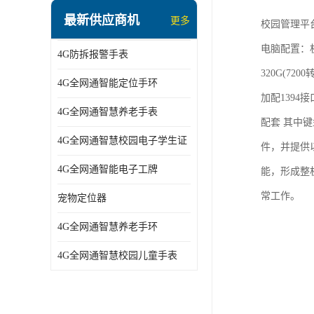
指静脉识别智能锁
最新供应商机
更多
校园管理平
蓝牙ibeacon定位手表
电脑配置：机型
4G防拆报警手表
2G/BT4.0智能睡眠带
320G(72
4G全网通智能定位手环
2G/4G智慧养老手环
加配1394
4G全网通智慧养老手表
2G/3G/4G智能学生证
配套 其中键
4G全网通智慧校园电子学生证
件，并提供
4G全网通智能电子工牌
4G全网通智能电子工牌
能，形成整
一卡通消费机
常工作。
宠物定位器
2G宠物GPS定位器
4G全网通智慧养老手环
社区矫正老年痴呆防拆报警手表
4G全网通智慧校园儿童手表
气泵式血压测量手表