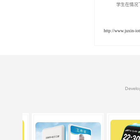
学生在情况
http://www.juxin-io
Develop