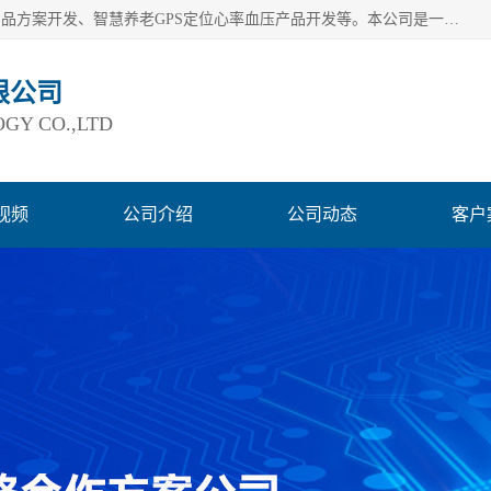
深圳市巨欣通讯技术有限公司是应用领域有：智能硬件Lora产品方案开发、智慧养老GPS定位心率血压产品开发等。本公司是一家民营高新技术企业、行业成员之一的智能硬件方案提供商，公司致力于为智能物联领域提供硬件解决方案。公司可满足不同类型客户采购需要，巨欣通讯切身体会客户对服务及时性的要求，建立了完善的售后服务系统，运用先进的互联网工具为客户提供及时、周到的服务！
限公司
GY CO.,LTD
视频
公司介绍
公司动态
客户