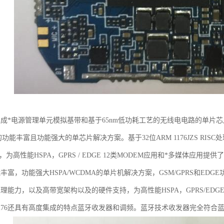
是集成*电源管理单元模拟基带和基于65nm低功耗工艺的无线电电路的单片芯片。MT6
的功能丰富且功能强大的单芯片解决方案。基于32位ARM 1176JZS RIS
，为高性能HSPA，GPRS / EDGE 12类MODEM应用和*多媒体应用提供
能丰富，功能强大HSPA/WCDMA的单片机解决方案，GSM/GPRS和EDGE功能
的处理能力，以及高带宽架构以及的硬件支持，为高性能HSPA，GPRS/ED
276还具有高度集成的特点蓝牙收发器和调频。蓝牙技术收发器完全符合蓝牙规