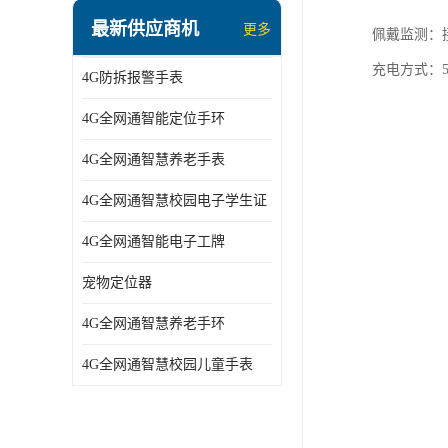
指静脉识别智能锁
最新供应商机
更多
佩戴监测：
蓝牙ibeacon定位手表
充电方式：5
4G防拆报警手表
2G/BT4.0智能睡眠带
4G全网通智能定位手环
2G/4G智慧养老手环
4G全网通智慧养老手表
2G/3G/4G智能学生证
4G全网通智慧校园电子学生证
4G全网通智能电子工牌
4G全网通智能电子工牌
一卡通消费机
宠物定位器
2G宠物GPS定位器
4G全网通智慧养老手环
社区矫正老年痴呆防拆报警手表
4G全网通智慧校园儿童手表
气泵式血压测量手表