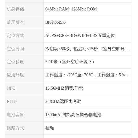
机身存储
64Mbit RAM+128Mbit ROM
蓝牙版本
Bluetoot5.0
定位方式
AGPS+GPS+BD+WIFI+LBS五重定位
定位时间
冷启动≤60秒、热启动≤15秒 （室外空旷环境）
定位精度
5-10米（室外空旷环境下）
应用环境
工作温度：-20°C至+70°C，工作湿度：5％〜95％RH
NFC
13.56MHZ消费/门禁
RFID
2.4GHZ远距离考勤
电池容量
1500mAh纯钴高压聚合物电池
佩戴方式
挂绳