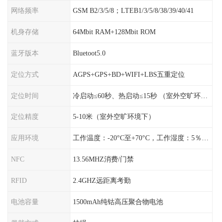
网络频率
GSM B2/3/5/8；LTEB1/3/5/8/38/39/40/41
机身存储
64Mbit RAM+128Mbit ROM
蓝牙版本
Bluetoot5.0
定位方式
AGPS+GPS+BD+WIFI+LBS五重定位
定位时间
冷启动≤60秒、热启动≤15秒 （室外空旷环境）
定位精度
5-10米（室外空旷环境下）
应用环境
工作温度：-20°C至+70°C，工作湿度：5％〜95％RH
NFC
13.56MHZ消费/门禁
RFID
2.4GHZ远距离考勤
电池容量
1500mAh纯钴高压聚合物电池