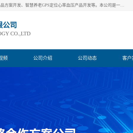
深圳市巨欣通讯技术有限公司是应用领域有：智能硬件Lora产品方案开发、智慧养老GPS定位心率血压产品开发等。本公司是一家民营高新技术企业、行业成员之一的智能硬件方案提供商，公司致力于为智能物联领域提供硬件解决方案。公司可满足不同类型客户采购需要，巨欣通讯切身体会客户对服务及时性的要求，建立了完善的售后服务系统，运用先进的互联网工具为客户提供及时、周到的服务！
限公司
GY CO.,LTD
视频
公司介绍
公司动态
客户