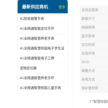
指静脉识别智能锁
最新供应商机
更多
支持运营商
蓝牙ibeacon定位手表
4G防拆报警手表
屏幕尺寸
2G/BT4.0智能睡眠带
网络频率
4G全网通智能定位手环
2G/4G智慧养老手环
蓝牙版本
4G全网通智慧养老手表
2G/3G/4G智能学生证
定位时间
4G全网通智慧校园电子学生证
4G全网通智能电子工牌
应用环境
4G全网通智能电子工牌
一卡通消费机
RFID
宠物定位器
佩戴方式
2G宠物GPS定位器
4G全网通智慧养老手环
充电方式
社区矫正老年痴呆防拆报警手表
4G全网通智慧校园儿童手表
保护套材质
气泵式血压测量手表
T7智慧校