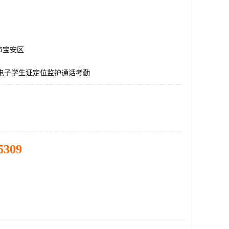
市宝安区
G电子学生证定位监护通话考勤
5309