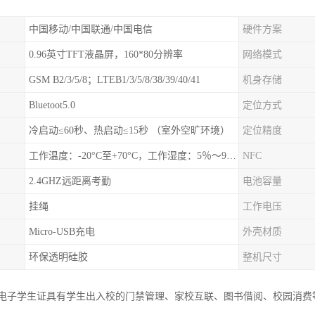
中国移动/中国联通/中国电信
硬件方案
0.96英寸TFT液晶屏，160*80分辨率
网络模式
GSM B2/3/5/8；LTEB1/3/5/8/38/39/40/41
机身存储
Bluetoot5.0
定位方式
冷启动≤60秒、热启动≤15秒 （室外空旷环境）
定位精度
工作温度：-20°C至+70°C，工作湿度：5％〜95％RH
NFC
2.4GHZ远距离考勤
电池容量
挂绳
工作电压
Micro-USB充电
外壳材质
环保透明硅胶
整机尺寸
园电子学生证具有学生出入校的门禁管理、家校互联、图书借阅、校园消