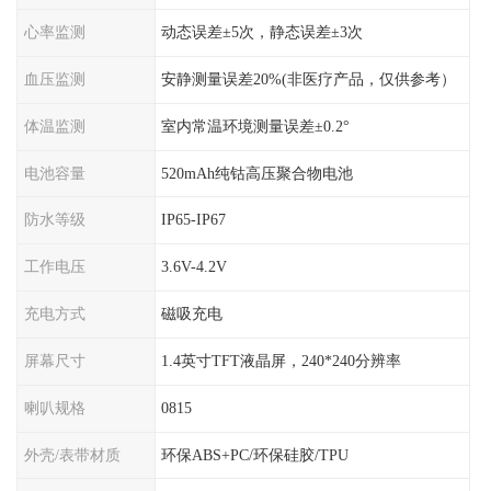
心率监测
动态误差±5次，静态误差±3次
血压监测
安静测量误差20%(非医疗产品，仅供参考）
体温监测
室内常温环境测量误差±0.2°
电池容量
520mAh纯钴高压聚合物电池
防水等级
IP65-IP67
工作电压
3.6V-4.2V
充电方式
磁吸充电
屏幕尺寸
1.4英寸TFT液晶屏，240*240分辨率
喇叭规格
0815
外壳/表带材质
环保ABS+PC/环保硅胶/TPU