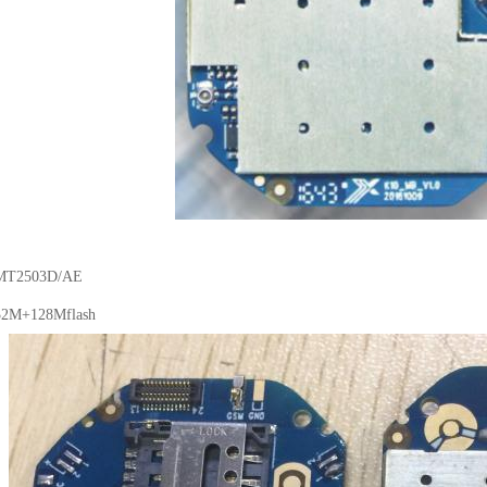
2503D/AE
+128Mflash