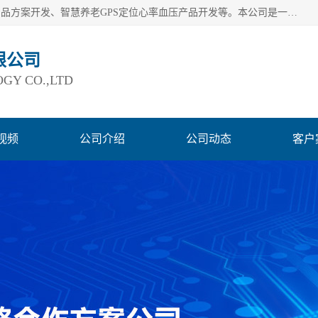
深圳市巨欣通讯技术有限公司是应用领域有：智能硬件Lora产品方案开发、智慧养老GPS定位心率血压产品开发等。本公司是一家民营高新技术企业、行业成员之一的智能硬件方案提供商，公司致力于为智能物联领域提供硬件解决方案。公司可满足不同类型客户采购需要，巨欣通讯切身体会客户对服务及时性的要求，建立了完善的售后服务系统，运用先进的互联网工具为客户提供及时、周到的服务！
限公司
GY CO.,LTD
视频
公司介绍
公司动态
客户