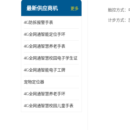
指静脉识别智能锁
最新供应商机
更多
触控方式：
蓝牙ibeacon定位手表
计步方式：
4G防拆报警手表
2G/BT4.0智能睡眠带
4G全网通智能定位手环
2G/4G智慧养老手环
4G全网通智慧养老手表
2G/3G/4G智能学生证
4G全网通智慧校园电子学生证
4G全网通智能电子工牌
4G全网通智能电子工牌
一卡通消费机
宠物定位器
2G宠物GPS定位器
4G全网通智慧养老手环
社区矫正老年痴呆防拆报警手表
4G全网通智慧校园儿童手表
气泵式血压测量手表