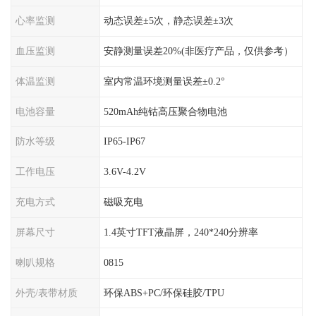
心率监测
动态误差±5次，静态误差±3次
血压监测
安静测量误差20%(非医疗产品，仅供参考）
体温监测
室内常温环境测量误差±0.2°
电池容量
520mAh纯钴高压聚合物电池
防水等级
IP65-IP67
工作电压
3.6V-4.2V
充电方式
磁吸充电
屏幕尺寸
1.4英寸TFT液晶屏，240*240分辨率
喇叭规格
0815
外壳/表带材质
环保ABS+PC/环保硅胶/TPU