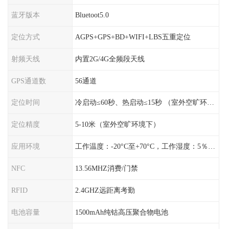
蓝牙版本
Bluetoot5.0
定位方式
AGPS+GPS+BD+WIFI+LBS五重定位
射频天线
内置2G/4G全频段天线
GPS通道数
56通道
定位时间
冷启动≤60秒、热启动≤15秒 （室外空旷环境）
定位精度
5-10米（室外空旷环境下）
应用环境
工作温度：-20°C至+70°C，工作湿度：5％〜95％RH
NFC
13.56MHZ消费/门禁
RFID
2.4GHZ远距离考勤
电池容量
1500mAh纯钴高压聚合物电池