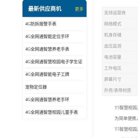
指静脉识别智能锁
最新供应商机
更多
支持运营商
蓝牙ibeacon定位手表
4G防拆报警手表
网络模式
2G/BT4.0智能睡眠带
机身存储
4G全网通智能定位手环
2G/4G智慧养老手环
血压监测
4G全网通智慧养老手表
2G/3G/4G智能学生证
电池容量
4G全网通智慧校园电子学生证
4G全网通智能电子工牌
工作电压
4G全网通智能电子工牌
一卡通消费机
屏幕尺寸
宠物定位器
外壳/表带材质
2G宠物GPS定位器
4G全网通智慧养老手环
社区矫正老年痴呆防拆报警手表
T5智慧校
4G全网通智慧校园儿童手表
为简单便携
气泵式血压测量手表
T5智慧校