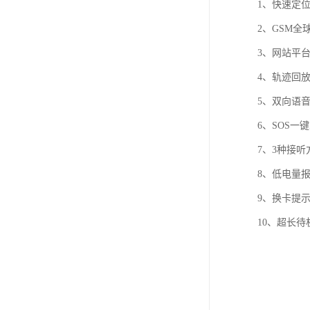
1、快速定位
2、GSM
3、网站平台
4、轨迹回
5、双向语
6、SOS一
7、3种接
8、低电量
9、换卡提
10、超长待