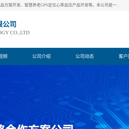
深圳市巨欣通讯技术有限公司是应用领域有：智能硬件Lora产品方案开发、智慧养老GPS定位心率血压产品开发等。本公司是一家民营高新技术企业、行业成员之一的智能硬件方案提供商，公司致力于为智能物联领域提供硬件解决方案。公司可满足不同类型客户采购需要，巨欣通讯切身体会客户对服务及时性的要求，建立了完善的售后服务系统，运用先进的互联网工具为客户提供及时、周到的服务！
限公司
GY CO.,LTD
视频
公司介绍
公司动态
客户