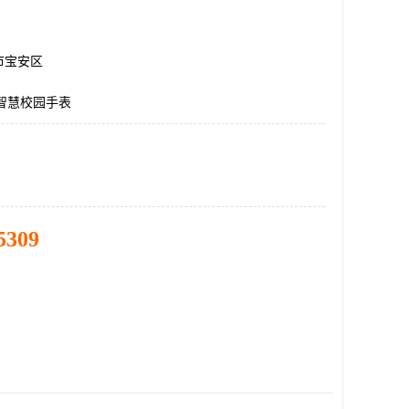
市宝安区
智慧校园手表
5309