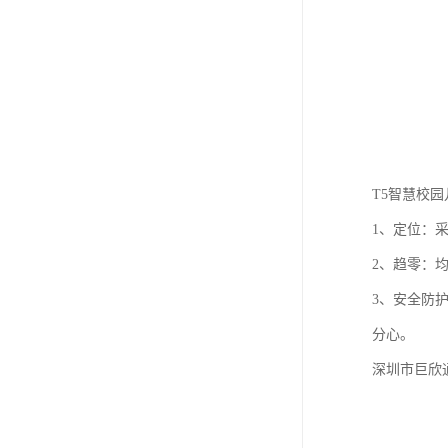
T5智慧校
1、定位：
2、趋零：
3、安全防
分心。
深圳市巨欣