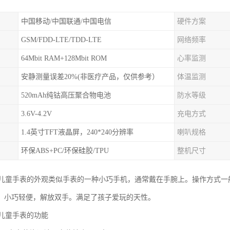
中国移动/中国联通/中国电信
硬件方案
GSM/FDD-LTE/TDD-LTE
网络频率
64Mbit RAM+128Mbit ROM
心率监测
安静测量误差20%(非医疗产品，仅供参考）
体温监测
520mAh纯钴高压聚合物电池
防水等级
3.6V-4.2V
充电方式
1.4英寸TFT液晶屏，240*240分辨率
喇叭规格
环保ABS+PC/环保硅胶/TPU
整机尺寸
园儿童手表的外观类似手表的一种小巧手机，通常戴在手腕上。操作方式
，小巧轻便，解放双手。满足了孩子爱玩的天性。
园儿童手表的功能