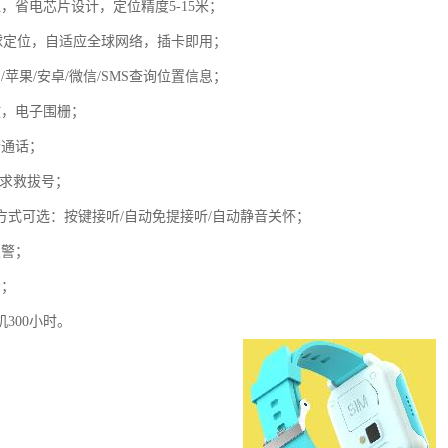
，省电芯片设计，定位精度5-15米；
全球定位，自适应全球网络，插卡即用；
/苹果/安卓/微信/SMS查询位置信息；
放，电子围栅；
音通话；
键求救拔号；
听方式可选：按键接听/自动免提接听/自动静音关怀；
报警；
示；
机300小时。