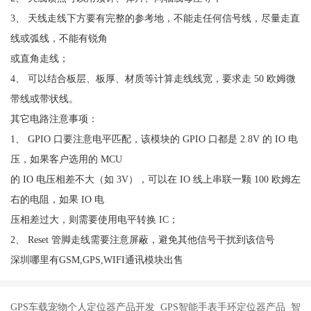
3、 天线走线下方要有完整的参考地，不能走任何信号线，尽量走直
线或弧线，不能有锐角
或直角走线；
4、 可以结合板层、板厚、材质等计算走线线宽，要求走 50 欧姆微
带线或带状线。
其它电路注意事项：
1、 GPIO 口要注意电平匹配，该模块的 GPIO 口都是 2.8V 的 IO 电
压，如果客户选用的 MCU
的 IO 电压相差不大（如 3V），可以在 IO 线上串联一颗 100 欧姆左
右的电阻，如果 IO 电
压相差过大，则需要使用电平转换 IC；
2、 Reset 管脚走线需要注意屏蔽，避免其他信号干扰到该信号
深圳哪里有GSM,GPS,WIFI通讯模块出售
GPS车载宠物个人定位器产品开发 GPS智能手表手环定位器产品 智