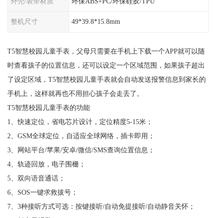
外壳/表带材质
环保ABS+PC/环保硅胶/TPU
整机尺寸
49*39.8*15.8mm
T5智慧校园儿童手表，父母只需要在手机上下载一个APP就可以随
时查看孩子的位置信息，还可以设定一个区域范围，如果孩子超出
了设定区域，T5智慧校园儿童手表就会自动发送报警信息到家长的
手机上，这样就再也不用担心孩子会走丢了。
T5智慧校园儿童手表的功能
1、快速定位，省电芯片设计，定位精度5-15米；
2、GSM全球定位，自适应全球网络，插卡即用；
3、网站平台/苹果/安卓/微信/SMS查询位置信息；
4、轨迹回放，电子围栅；
5、双向语音通话；
6、SOS一键求救拔号；
7、3种接听方式可选：按键接听/自动免提接听/自动静音关怀；