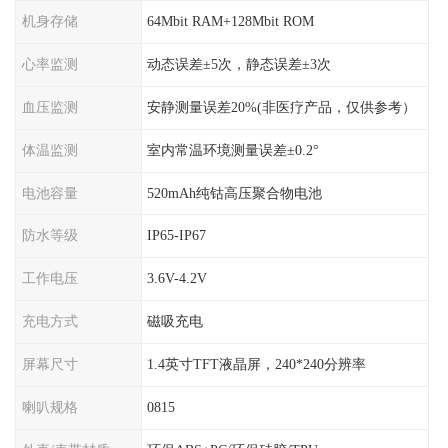
机身存储
64Mbit RAM+128Mbit ROM
心率监测
动态误差±5次，静态误差±3次
血压监测
安静测量误差20%(非医疗产品，仅供参考）
体温监测
室内常温环境测量误差±0.2°
电池容量
520mAh纯钴高压聚合物电池
防水等级
IP65-IP67
工作电压
3.6V-4.2V
充电方式
磁吸充电
屏幕尺寸
1.4英寸TFT液晶屏，240*240分辨率
喇叭规格
0815