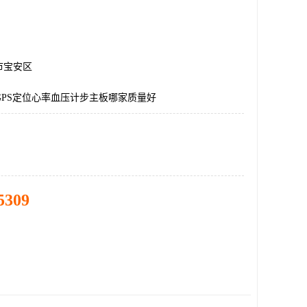
市宝安区
GPS定位心率血压计步主板哪家质量好
5309