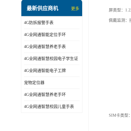
指静脉识别智能锁
最新供应商机
更多
屏类型：1.22
蓝牙ibeacon定位手表
佩戴监测：
4G防拆报警手表
2G/BT4.0智能睡眠带
4G全网通智能定位手环
2G/4G智慧养老手环
4G全网通智慧养老手表
2G/3G/4G智能学生证
4G全网通智慧校园电子学生证
4G全网通智能电子工牌
4G全网通智能电子工牌
一卡通消费机
宠物定位器
2G宠物GPS定位器
4G全网通智慧养老手环
社区矫正老年痴呆防拆报警手表
4G全网通智慧校园儿童手表
气泵式血压测量手表
SIM卡类型：