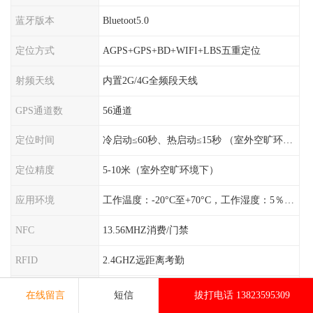
蓝牙版本
Bluetoot5.0
定位方式
AGPS+GPS+BD+WIFI+LBS五重定位
射频天线
内置2G/4G全频段天线
GPS通道数
56通道
定位时间
冷启动≤60秒、热启动≤15秒 （室外空旷环境）
定位精度
5-10米（室外空旷环境下）
应用环境
工作温度：-20°C至+70°C，工作湿度：5％〜95％RH
NFC
13.56MHZ消费/门禁
RFID
2.4GHZ远距离考勤
电池容量
1500mAh纯钴高压聚合物电池
在线留言
短信
拔打电话 13823595309