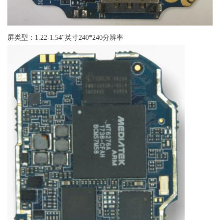
屏类型：1.22-1.54''英寸240*240分辨率