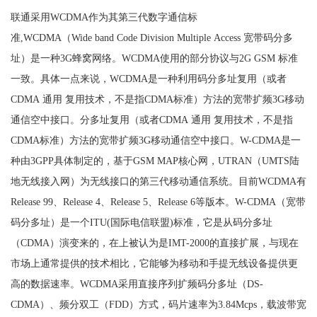
联通采用WCDMA作为其第三代数字通信标
准,WCDMA（Wide band Code Division Multiple Access 宽带码分多
址）是一种3G蜂窝网络。WCDMA使用的部分协议与2G GSM 标准
一致。具体一点来说，WCDMA是一种利用码分多址复用（或者
CDMA 通用 复用技术，不是指CDMA标准）方法的宽带扩频3G移动
通信空中接口。分多址复用（或者CDMA 通用 复用技术，不是指
CDMA标准）方法的宽带扩频3G移动通信空中接口。W-CDMA是一
种由3GPP具体制定的，基于GSM MAP核心网，UTRAN（UMTS陆
地无线接入网）为无线接口的第三代移动通信系统。目前WCDMA有
Release 99、Release 4、Release 5、Release 6等版本。W-CDMA（宽带
码分多址）是一个ITU(国际电信联盟)标准，它是从码分多址
（CDMA）演变来的，在上被认为是IMT-2000的直接扩展，与现在
市场上通常提供的技术相比，它能够为移动和手提无线设备提供更
高的数据速率。WCDMA采用直接序列扩频码分多址（DS-
CDMA）、频分双工（FDD）方式，码片速率为3.84Mcps，载波带宽