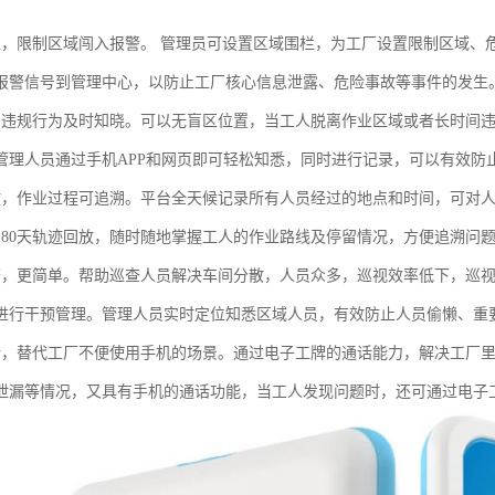
栏，限制区域闯入报警。 管理员可设置区域围栏，为工厂设置限制区域、
报警信号到管理中心，以防止工厂核心信息泄露、危险事故等事件的发生
，违规行为及时知晓。可以无盲区位置，当工人脱离作业区域或者长时间
管理人员通过手机APP和网页即可轻松知悉，同时进行记录，可以有效防
放，作业过程可追溯。平台全天候记录所有人员经过的地点和时间，可对
180天轨迹回放，随时随地掌握工人的作业路线及停留情况，方便追溯问
查，更简单。帮助巡查人员解决车间分散，人员众多，巡视效率低下，巡
进行干预管理。管理人员实时定位知悉区域人员，有效防止人员偷懒、重
话，替代工厂不便使用手机的场景。通过电子工牌的通话能力，解决工厂
泄漏等情况，又具有手机的通话功能，当工人发现问题时，还可通过电子