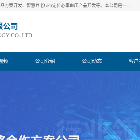
深圳市巨欣通讯技术有限公司是应用领域有：智能硬件Lora产品方案开发、智慧养老GPS定位心率血压产品开发等。本公司是一家民营高新技术企业、行业成员之一的智能硬件方案提供商，公司致力于为智能物联领域提供硬件解决方案。公司可满足不同类型客户采购需要，巨欣通讯切身体会客户对服务及时性的要求，建立了完善的售后服务系统，运用先进的互联网工具为客户提供及时、周到的服务！
限公司
GY CO.,LTD
视频
公司介绍
公司动态
客户