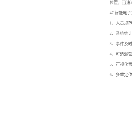
位置，迅速
4G智能电
1、人员规
2、系统统
3、事件及
4、可追溯
5、可视化
6、多重定