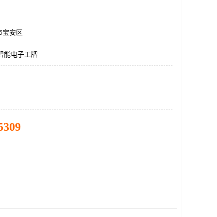
市宝安区
智能电子工牌
5309