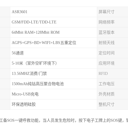
ASR3601
屏幕尺寸
GSM/FDD-LTE/TDD-LTE
网络频率
64Mbit RAM+128Mbit ROM
蓝牙版本
AGPS+GPS+BD+WIFI+LBS五重定位
射频天线
56通道
定位时间
5-10米（室外空旷环境下）
应用环境
13.56MHZ消费/门禁
RFID
1500mAh纯钴高压聚合物电池
工作电压
Micro-USB充电
外壳材质
环保透明硅胶
整机尺寸
子工备SOS一键呼救功能，当人员发生危险时，按下电子工牌上的SOS键