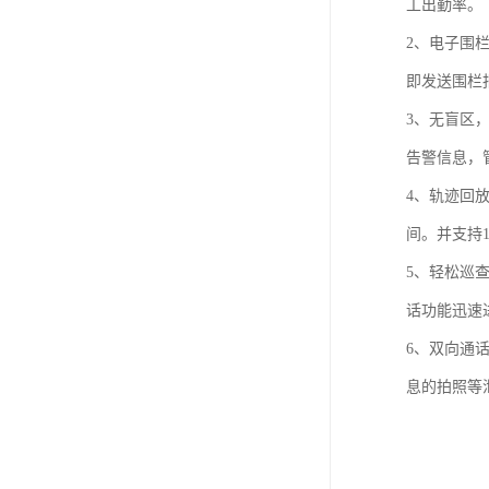
工出勤率。
2、电子围
即发送围栏
3、无盲区
告警信息，
4、轨迹回
间。并支持
5、轻松巡
话功能迅速
6、双向通
息的拍照等