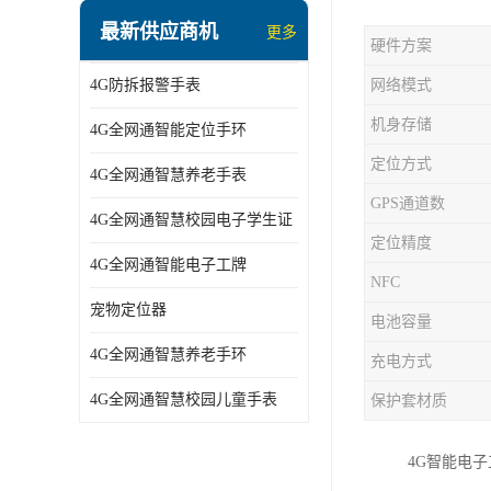
指静脉识别智能锁
最新供应商机
更多
硬件方案
蓝牙ibeacon定位手表
4G防拆报警手表
网络模式
2G/BT4.0智能睡眠带
机身存储
4G全网通智能定位手环
2G/4G智慧养老手环
定位方式
4G全网通智慧养老手表
2G/3G/4G智能学生证
GPS通道数
4G全网通智慧校园电子学生证
4G全网通智能电子工牌
定位精度
4G全网通智能电子工牌
一卡通消费机
NFC
宠物定位器
电池容量
2G宠物GPS定位器
4G全网通智慧养老手环
充电方式
社区矫正老年痴呆防拆报警手表
4G全网通智慧校园儿童手表
保护套材质
气泵式血压测量手表
4G智能电