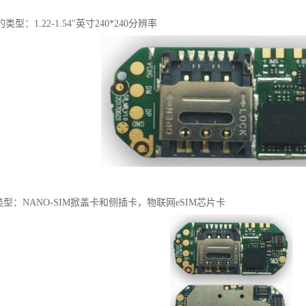
型：1.22-1.54''英寸240*240分辨率
类型：NANO-SIM掀盖卡和侧插卡，物联网eSIM芯片卡