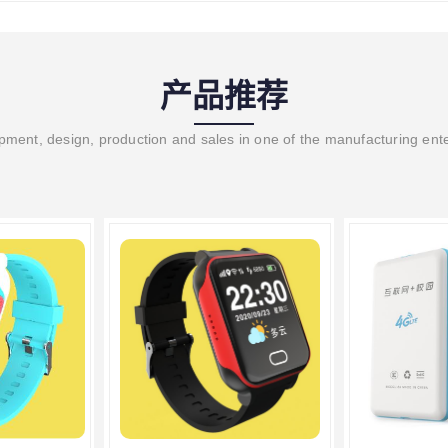
产品推荐
ment, design, production and sales in one of the manufacturing ent