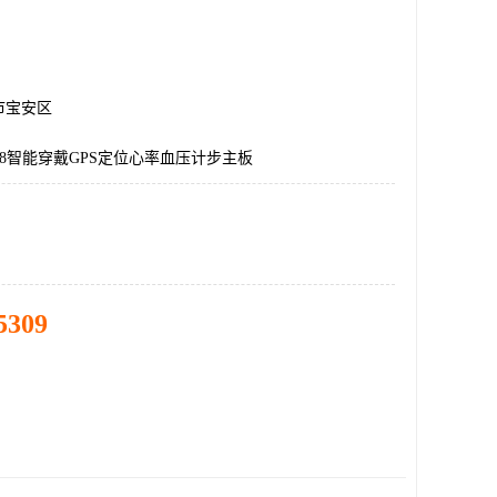
市宝安区
8智能穿戴GPS定位心率血压计步主板
5309