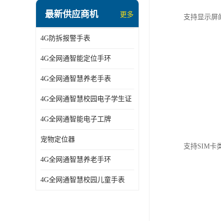
指静脉识别智能锁
最新供应商机
更多
支持显示屏的类
蓝牙ibeacon定位手表
4G防拆报警手表
2G/BT4.0智能睡眠带
4G全网通智能定位手环
2G/4G智慧养老手环
4G全网通智慧养老手表
2G/3G/4G智能学生证
4G全网通智慧校园电子学生证
4G全网通智能电子工牌
4G全网通智能电子工牌
一卡通消费机
宠物定位器
支持SIM卡
2G宠物GPS定位器
4G全网通智慧养老手环
社区矫正老年痴呆防拆报警手表
4G全网通智慧校园儿童手表
气泵式血压测量手表