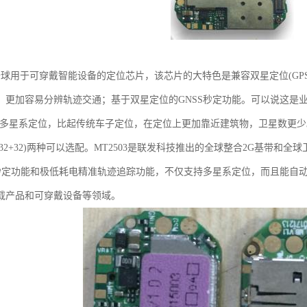
3是全球用于可穿戴智能设备的定位芯片，该芯片的大特色是兼容双星定位(G
更加容易分辨轨迹交通；基于双星定位的GNSS秒定功能。可以说这是业界GPS A
多星系定位，比起传统车子定位，在定位上更加靠近建筑物，卫星数更少。同时，MT2
2503A(32+32)两种可以选配。MT2503是联发科技推出的全球整合2G基
S秒定功能和极低耗电精准轨迹追踪功能，不仅支持多星系定位，而且能自
载产品和可穿戴设备等领域。