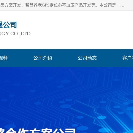
深圳市巨欣通讯技术有限公司是应用领域有：智能硬件Lora产品方案开发、智慧养老GPS定位心率血压产品开发等。本公司是一家民营高新技术企业、行业成员之一的智能硬件方案提供商，公司致力于为智能物联领域提供硬件解决方案。公司可满足不同类型客户采购需要，巨欣通讯切身体会客户对服务及时性的要求，建立了完善的售后服务系统，运用先进的互联网工具为客户提供及时、周到的服务！
限公司
GY CO.,LTD
视频
公司介绍
公司动态
客户