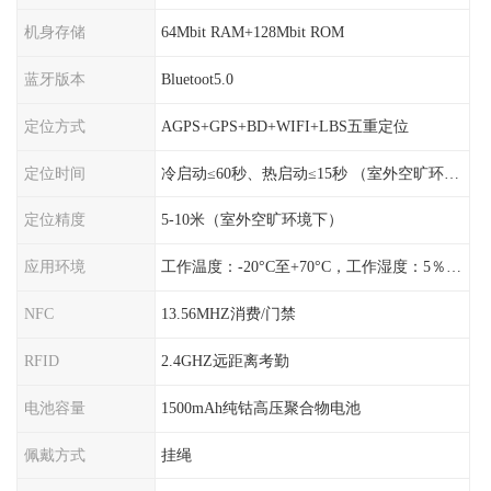
机身存储
64Mbit RAM+128Mbit ROM
蓝牙版本
Bluetoot5.0
定位方式
AGPS+GPS+BD+WIFI+LBS五重定位
定位时间
冷启动≤60秒、热启动≤15秒 （室外空旷环境）
定位精度
5-10米（室外空旷环境下）
应用环境
工作温度：-20°C至+70°C，工作湿度：5％〜95％RH
NFC
13.56MHZ消费/门禁
RFID
2.4GHZ远距离考勤
电池容量
1500mAh纯钴高压聚合物电池
佩戴方式
挂绳