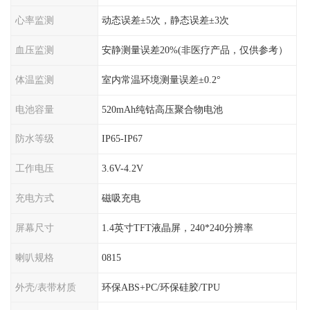
心率监测
动态误差±5次，静态误差±3次
血压监测
安静测量误差20%(非医疗产品，仅供参考）
体温监测
室内常温环境测量误差±0.2°
电池容量
520mAh纯钴高压聚合物电池
防水等级
IP65-IP67
工作电压
3.6V-4.2V
充电方式
磁吸充电
屏幕尺寸
1.4英寸TFT液晶屏，240*240分辨率
喇叭规格
0815
外壳/表带材质
环保ABS+PC/环保硅胶/TPU