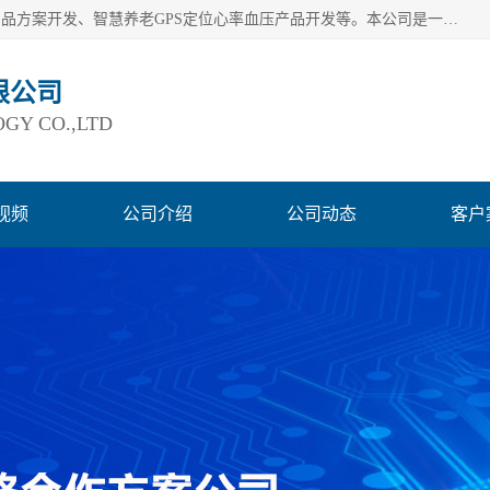
深圳市巨欣通讯技术有限公司是应用领域有：智能硬件Lora产品方案开发、智慧养老GPS定位心率血压产品开发等。本公司是一家民营高新技术企业、行业成员之一的智能硬件方案提供商，公司致力于为智能物联领域提供硬件解决方案。公司可满足不同类型客户采购需要，巨欣通讯切身体会客户对服务及时性的要求，建立了完善的售后服务系统，运用先进的互联网工具为客户提供及时、周到的服务！
限公司
GY CO.,LTD
视频
公司介绍
公司动态
客户