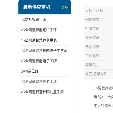
指静脉识别智能锁
最新供应商机
更多
支持运营商
蓝牙ibeacon定位手表
4G防拆报警手表
网络模式
2G/BT4.0智能睡眠带
机身存储
4G全网通智能定位手环
2G/4G智慧养老手环
血压监测
4G全网通智慧养老手表
2G/3G/4G智能学生证
电池容量
4G全网通智慧校园电子学生证
4G全网通智能电子工牌
工作电压
4G全网通智能电子工牌
一卡通消费机
屏幕尺寸
宠物定位器
外壳/表带材质
2G宠物GPS定位器
4G全网通智慧养老手环
社区矫正老年痴呆防拆报警手表
T5智慧养
4G全网通智慧校园儿童手表
当然APP
气泵式血压测量手表
老人只需要