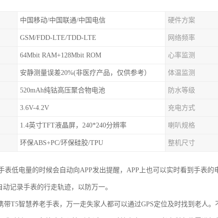
中国移动/中国联通/中国电信
硬件方案
GSM/FDD-LTE/TDD-LTE
网络频率
64Mbit RAM+128Mbit ROM
心率监测
安静测量误差20%(非医疗产品，仅供参考）
体温监测
520mAh纯钴高压聚合物电池
防水等级
3.6V-4.2V
充电方式
1.4英寸TFT液晶屏，240*240分辨率
喇叭规格
环保ABS+PC/环保硅胶/TPU
整机尺寸
老手表低电量的时候会自动向APP发出提醒，APP上也可以实时看到手表
会自动记录手表的行走轨迹，以防万一。
携带T5智慧养老手表，万一走失家人都可以通过GPS定位及时找到老人