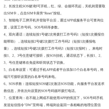
2、长按主机SOS键3秒可开机，红、绿、会循环亮起，关机则需要取
出SIM卡，点击SIM卡座旁“Reset”按钮。
3、智能电子工牌开机并登陆平台后，通过APP或服务平台可查询位
置，设置工作号码、SOS号码等参数。
4、双向通话：连续短按1号键2次将拨打工作号码1（短按1次播报功
能帮助），连续短按2号键2次拨打工作号码2（短按1次播报电
量），连续短按3号键2次拨打工作号码3（短按1次报时）。来电时
按1、2、3号任意键可接听，按SOS挂机，通话状态下，长按1、2、
3、号任意键将在免提和听筒状态下切换。
5、白名单设置：可通过手机APP或者平台添加15个白名单号码，终
端只可接听设置的白名单号码来电。
6、SOS求救：连续短按SOS键2次激活SOS功能，向服务平台发送求
救信息，并依次向设置的SOS号码循环拨打电话。
7、位置查询：在不能上网或不能使用APP的情况下，SOS号码手机
发送短信指令“DW”至终端，终端则会返回一条粗略的地理位置信