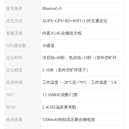
蓝牙版本
Bluetoot5.0
定位方式
AGPS+GPS+BD+WIFI+LBS五重定位
射频天线
内置2G/4G全频段天线
GPS通道数
56通道
定位时间
冷启动≤60秒、热启动≤15秒 （室外空旷环境）
定位精度
5-10米（室外空旷环境下）
应用环境
工作温度：-20°C至+70°C，工作湿度：5％〜95％RH
NFC
13.56MHZ消费/门禁
RFID
2.4GHZ远距离考勤
电池容量
1500mAh纯钴高压聚合物电池