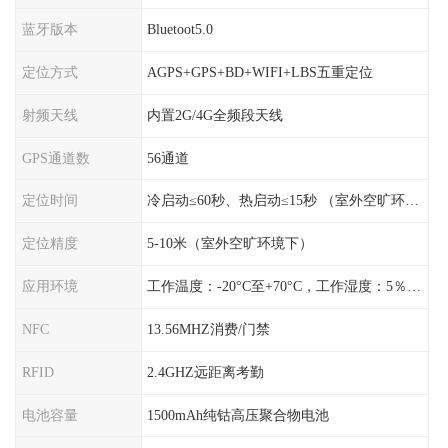
蓝牙版本
Bluetoot5.0
定位方式
AGPS+GPS+BD+WIFI+LBS五重定位
射频天线
内置2G/4G全频段天线
GPS通道数
56通道
定位时间
冷启动≤60秒、热启动≤15秒 （室外空旷环境）
定位精度
5-10米（室外空旷环境下）
应用环境
工作温度：-20°C至+70°C，工作湿度：5％〜95％RH
NFC
13.56MHZ消费/门禁
RFID
2.4GHZ远距离考勤
电池容量
1500mAh纯钴高压聚合物电池