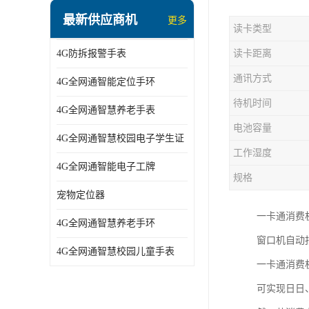
指静脉识别智能锁
最新供应商机
更多
读卡类型
蓝牙ibeacon定位手表
4G防拆报警手表
读卡距离
2G/BT4.0智能睡眠带
通讯方式
4G全网通智能定位手环
2G/4G智慧养老手环
待机时间
4G全网通智慧养老手表
2G/3G/4G智能学生证
电池容量
4G全网通智慧校园电子学生证
4G全网通智能电子工牌
工作湿度
4G全网通智能电子工牌
一卡通消费机
规格
宠物定位器
2G宠物GPS定位器
一卡通消费
4G全网通智慧养老手环
社区矫正老年痴呆防拆报警手表
窗口机自动
4G全网通智慧校园儿童手表
一卡通消费
气泵式血压测量手表
可实现日日