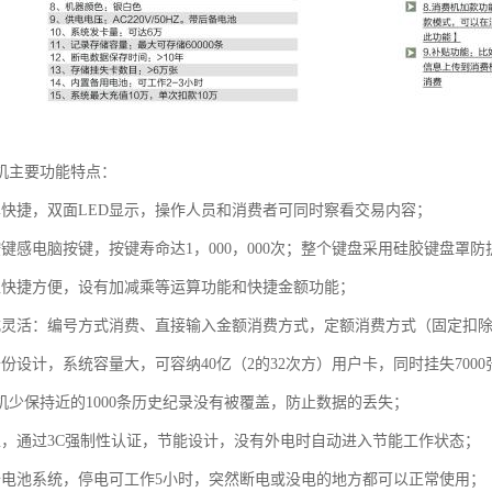
机主要功能特点：
单快捷，双面LED显示，操作人员和消费者可同时察看交易内容；
按键感电脑按键，按键寿命达1，000，000次；整个键盘采用硅胶键盘罩
入快捷方便，设有加减乘等运算功能和快捷金额功能；
式灵活：编号方式消费、直接输入金额消费方式，定额消费方式（固定扣除
备份设计，系统容量大，可容纳40亿（2的32次方）用户卡，同时挂失70
机少保持近的1000条历史纪录没有被覆盖，防止数据的丢失；
型，通过3C强制性认证，节能设计，没有外电时自动进入节能工作状态；
备电池系统，停电可工作5小时，突然断电或没电的地方都可以正常使用；