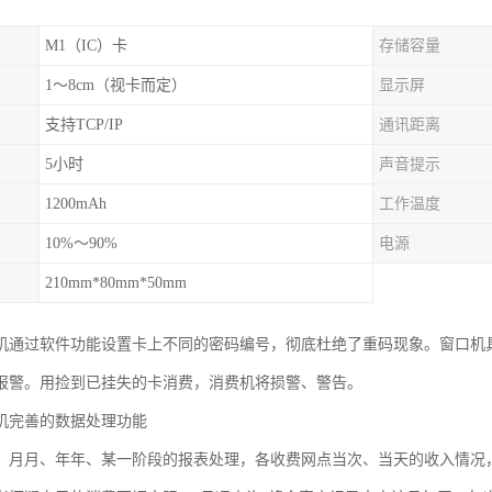
M1（IC）卡
存储容量
1～8cm（视卡而定）
显示屏
支持TCP/IP
通讯距离
5小时
声音提示
1200mAh
工作温度
10%～90%
电源
210mm*80mm*50mm
机通过软件功能设置卡上不同的密码编号，彻底杜绝了重码现象。窗口机具
报警。用捡到已挂失的卡消费，消费机将损警、警告。
机完善的数据处理功能
、月月、年年、某一阶段的报表处理，各收费网点当次、当天的收入情况