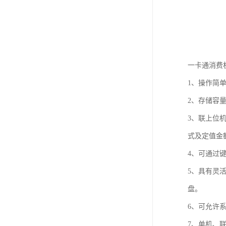
一卡通消费
1、操作简
2、存储容量
3、联上位
式及定值金
4、可通过
5、具有灵
盘。
6、可允许
7、单机、