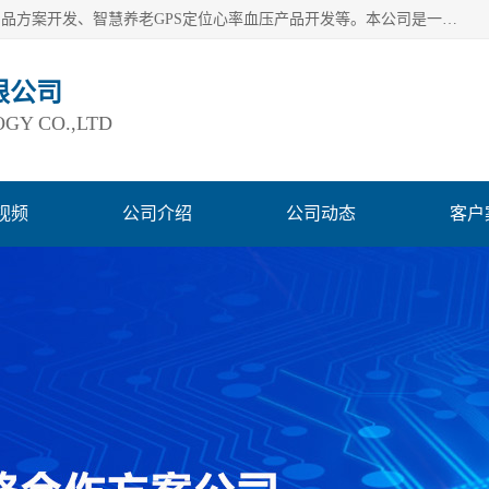
深圳市巨欣通讯技术有限公司是应用领域有：智能硬件Lora产品方案开发、智慧养老GPS定位心率血压产品开发等。本公司是一家民营高新技术企业、行业成员之一的智能硬件方案提供商，公司致力于为智能物联领域提供硬件解决方案。公司可满足不同类型客户采购需要，巨欣通讯切身体会客户对服务及时性的要求，建立了完善的售后服务系统，运用先进的互联网工具为客户提供及时、周到的服务！
限公司
GY CO.,LTD
视频
公司介绍
公司动态
客户