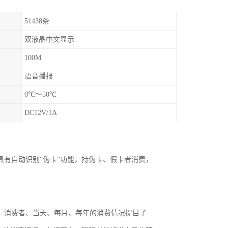
51438条
双液晶中文显示
100M
语音播报
0℃～50℃
DC12V/1A
有自动识别“伪卡”功能，持伪卡、假卡者消费，
，消费者、当天、每月、每年的消费情况提目了