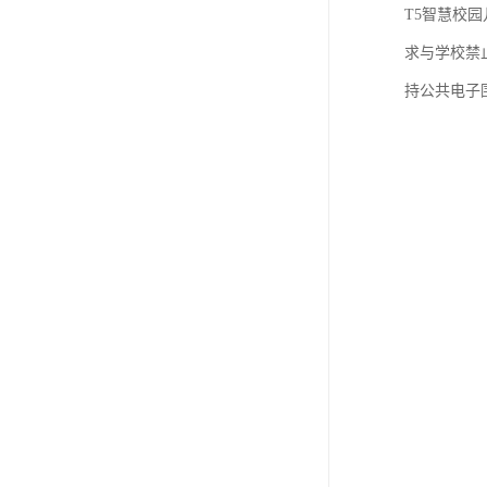
T5智慧校
求与学校禁
持公共电子