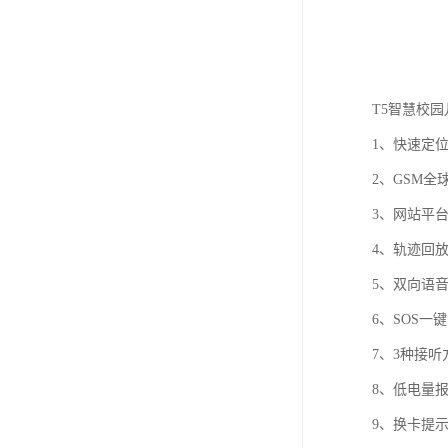
T5智慧校
1、快速定位
2、GSM
3、网站平台
4、轨迹回
5、双向语
6、SOS一
7、3种接
8、低电量
9、换卡提