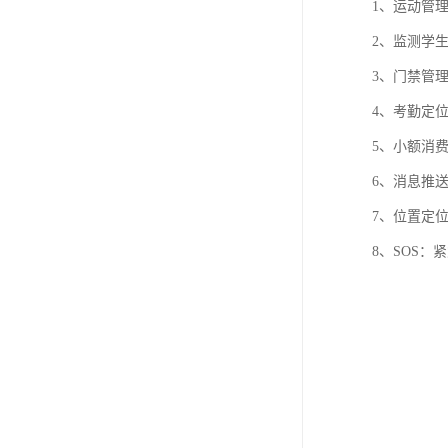
1、运动管
2、监测学
3、门禁管理
4、考勤定
5、小额消费
6、消息推
7、位置定
8、SOS：