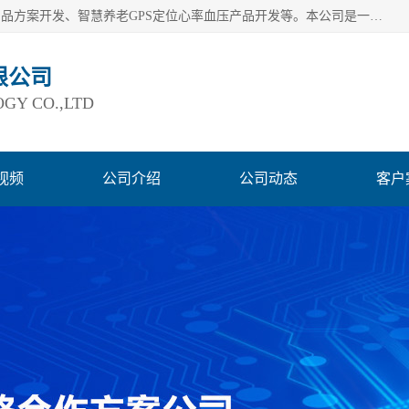
深圳市巨欣通讯技术有限公司是应用领域有：智能硬件Lora产品方案开发、智慧养老GPS定位心率血压产品开发等。本公司是一家民营高新技术企业、行业成员之一的智能硬件方案提供商，公司致力于为智能物联领域提供硬件解决方案。公司可满足不同类型客户采购需要，巨欣通讯切身体会客户对服务及时性的要求，建立了完善的售后服务系统，运用先进的互联网工具为客户提供及时、周到的服务！
限公司
GY CO.,LTD
视频
公司介绍
公司动态
客户