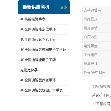
指静脉识别智能锁
最新供应商机
更多
支持运营商
蓝牙ibeacon定位手表
4G防拆报警手表
网络模式
2G/BT4.0智能睡眠带
机身存储
4G全网通智能定位手环
2G/4G智慧养老手环
血压监测
4G全网通智慧养老手表
2G/3G/4G智能学生证
电池容量
4G全网通智慧校园电子学生证
4G全网通智能电子工牌
工作电压
4G全网通智能电子工牌
一卡通消费机
屏幕尺寸
宠物定位器
外壳/表带材质
2G宠物GPS定位器
4G全网通智慧养老手环
社区矫正老年痴呆防拆报警手表
T5智慧校
4G全网通智慧校园儿童手表
系到孩子的
气泵式血压测量手表
T5智慧校