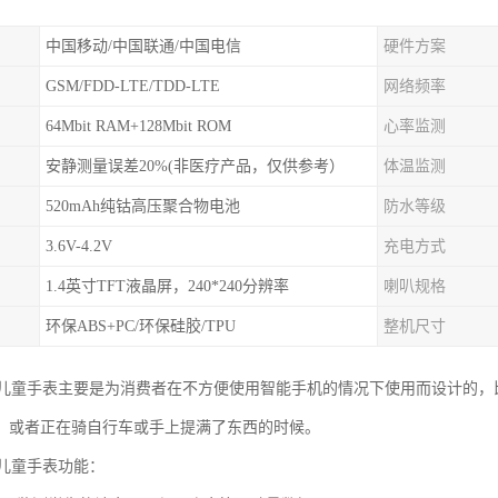
中国移动/中国联通/中国电信
硬件方案
GSM/FDD-LTE/TDD-LTE
网络频率
64Mbit RAM+128Mbit ROM
心率监测
安静测量误差20%(非医疗产品，仅供参考）
体温监测
520mAh纯钴高压聚合物电池
防水等级
3.6V-4.2V
充电方式
1.4英寸TFT液晶屏，240*240分辨率
喇叭规格
环保ABS+PC/环保硅胶/TPU
整机尺寸
园儿童手表主要是为消费者在不方便使用智能手机的情况下使用而设计的
，或者正在骑自行车或手上提满了东西的时候。
园儿童手表功能：