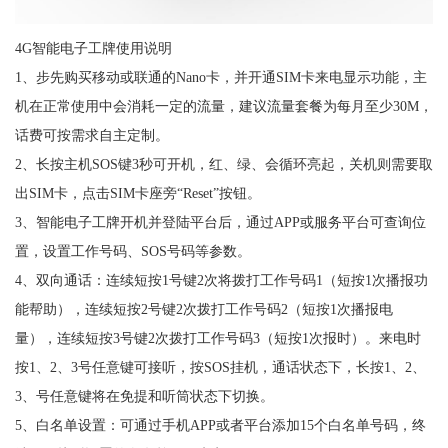
4G智能电子工牌使用说明
1、步先购买移动或联通的Nano卡，并开通SIM卡来电显示功能，主
机在正常使用中会消耗一定的流量，建议流量套餐为每月至少30M，
话费可按需求自主定制。
2、长按主机SOS键3秒可开机，红、绿、会循环亮起，关机则需要取
出SIM卡，点击SIM卡座旁“Reset”按钮。
3、智能电子工牌开机并登陆平台后，通过APP或服务平台可查询位
置，设置工作号码、SOS号码等参数。
4、双向通话：连续短按1号键2次将拨打工作号码1（短按1次播报功
能帮助），连续短按2号键2次拨打工作号码2（短按1次播报电
量），连续短按3号键2次拨打工作号码3（短按1次报时）。来电时
按1、2、3号任意键可接听，按SOS挂机，通话状态下，长按1、2、
3、号任意键将在免提和听筒状态下切换。
5、白名单设置：可通过手机APP或者平台添加15个白名单号码，终