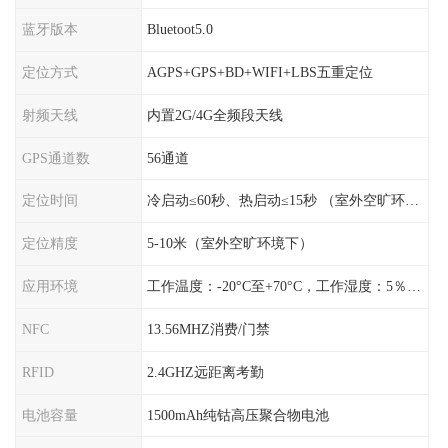
蓝牙版本
Bluetoot5.0
定位方式
AGPS+GPS+BD+WIFI+LBS五重定位
射频天线
内置2G/4G全频段天线
GPS通道数
56通道
定位时间
冷启动≤60秒、热启动≤15秒 （室外空旷环境）
定位精度
5-10米（室外空旷环境下）
应用环境
工作温度：-20°C至+70°C，工作湿度：5％〜95％RH
NFC
13.56MHZ消费/门禁
RFID
2.4GHZ远距离考勤
电池容量
1500mAh纯钴高压聚合物电池